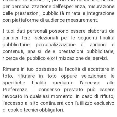
per personalizzazione dell'esperienza, misurazione
delle prestazioni, pubblicità mirata e integrazione
Il finanziamento
con piattaforme di audience measurement.
Regione: incrementato di un milione
il bando per l'innovazione
I tuoi dati personali possono essere elaborati da
nell'agricoltura
partner terzi selezionati per le seguenti finalità
pubblicitarie: personalizzazione di annunci e
04/08/2026
di Redazione
contenuti, analisi delle prestazioni pubblicitarie,
ricerca del pubblico e ottimizzazione dei servizi.
Rimane in tuo possesso la facoltà di accettare in
toto, rifiutare in toto oppure selezionare le
specifiche finalità mediante l'accesso alle
Preferenze. Il consenso prestato può essere
revocato in qualsiasi momento. In caso di rifiuto,
l'accesso al sito continuerà con l'utilizzo esclusivo
di cookie tecnici obbligatori.