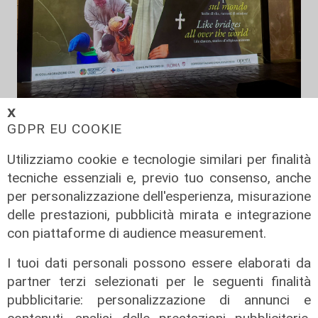
𝗫
La novità
GDPR EU COOKIE
“Come Ponti sul Mondo”: MEI e
Utilizziamo cookie e tecnologie similari per finalità
Migrantes inaugurano a Roma una
tecniche essenziali e, previo tuo consenso, anche
mostra immersiva
per personalizzazione dell'esperienza, misurazione
03/10/2025
delle prestazioni, pubblicità mirata e integrazione
di Anna Li Vigni
con piattaforme di audience measurement.
I tuoi dati personali possono essere elaborati da
partner terzi selezionati per le seguenti finalità
pubblicitarie: personalizzazione di annunci e