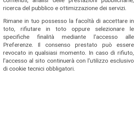
contenuti, analisi delle prestazioni pubblicitarie,
ricerca del pubblico e ottimizzazione dei servizi.
Rimane in tuo possesso la facoltà di accettare in
toto, rifiutare in toto oppure selezionare le
specifiche finalità mediante l'accesso alle
Preferenze. Il consenso prestato può essere
revocato in qualsiasi momento. In caso di rifiuto,
l'accesso al sito continuerà con l'utilizzo esclusivo
di cookie tecnici obbligatori.
L’iniziativa
Camogli approda a Trani con tre
mostre fotografiche tra ambiente,
fede e tradizione
03/10/2025
di Anna Li Vigni