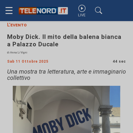
☰
LIVE
L’evento
Moby Dick. Il mito della balena bianca
a Palazzo Ducale
di Anna Li Vigni
Sab 11 Ottobre 2025
44 sec
Una mostra tra letteratura, arte e immaginario
collettivo