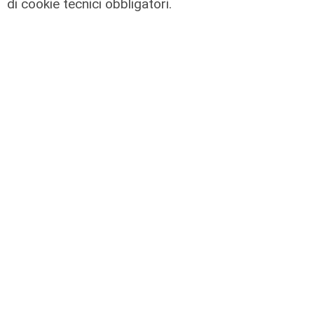
di cookie tecnici obbligatori.
L'artista
GOG, Notturni en plein air, il 6
agosto a Palazzo Ducale il recital di
Dmitry Yudin: un viaggio tra Bach,
Poulenc, Griffes e Liszt
02/08/2026
di steris