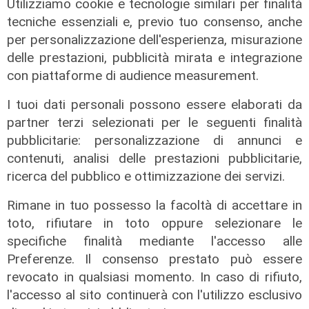
Utilizziamo cookie e tecnologie similari per finalità
tecniche essenziali e, previo tuo consenso, anche
per personalizzazione dell'esperienza, misurazione
delle prestazioni, pubblicità mirata e integrazione
con piattaforme di audience measurement.
I tuoi dati personali possono essere elaborati da
partner terzi selezionati per le seguenti finalità
pubblicitarie: personalizzazione di annunci e
contenuti, analisi delle prestazioni pubblicitarie,
ricerca del pubblico e ottimizzazione dei servizi.
Spettacolo di luce
Rimane in tuo possesso la facoltà di accettare in
In migliaia a Camogli per la Stella
toto, rifiutare in toto oppure selezionare le
Maris: spiaggia piena per la posa dei
specifiche finalità mediante l'accesso alle
lumini
Preferenze. Il consenso prestato può essere
03/08/2026
revocato in qualsiasi momento. In caso di rifiuto,
di r.c.
l'accesso al sito continuerà con l'utilizzo esclusivo