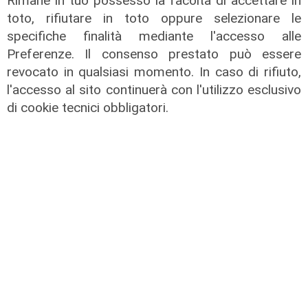
Rimane in tuo possesso la facoltà di accettare in
toto, rifiutare in toto oppure selezionare le
specifiche finalità mediante l'accesso alle
Rigenerazione
Preferenze. Il consenso prestato può essere
Tarvisio scommette sul turismo
revocato in qualsiasi momento. In caso di rifiuto,
ecosostenibile: riqualificato il
l'accesso al sito continuerà con l'utilizzo esclusivo
Percorso Natura del Faggio
di cookie tecnici obbligatori.
Secolare
31/07/2026
di R.S.