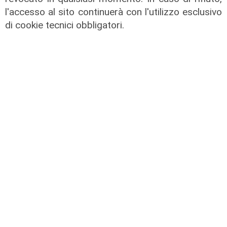
Il dibattito
l'accesso al sito continuerà con l'utilizzo esclusivo
Nuova diga, Orlando (PD): "I
di cookie tecnici obbligatori.
cittadini meritano informazioni
trasparenti e rispetto della legalità"
04/08/2026
di Redazione
L'analisi
Claudio Montaldo: "Pochi punti