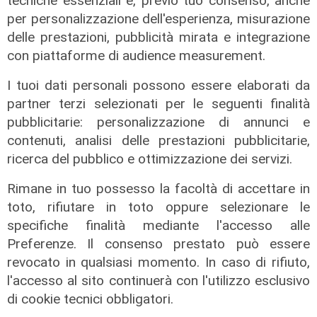
tecniche essenziali e, previo tuo consenso, anche
per personalizzazione dell'esperienza, misurazione
delle prestazioni, pubblicità mirata e integrazione
Il finanziamento
con piattaforme di audience measurement.
Regione: incrementato di un milione
il bando per l'innovazione
I tuoi dati personali possono essere elaborati da
nell'agricoltura
partner terzi selezionati per le seguenti finalità
pubblicitarie: personalizzazione di annunci e
04/08/2026
di Redazione
contenuti, analisi delle prestazioni pubblicitarie,
ricerca del pubblico e ottimizzazione dei servizi.
Rimane in tuo possesso la facoltà di accettare in
toto, rifiutare in toto oppure selezionare le
specifiche finalità mediante l'accesso alle
Preferenze. Il consenso prestato può essere
revocato in qualsiasi momento. In caso di rifiuto,
l'accesso al sito continuerà con l'utilizzo esclusivo
di cookie tecnici obbligatori.