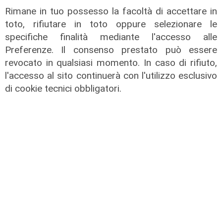
Rimane in tuo possesso la facoltà di accettare in
toto, rifiutare in toto oppure selezionare le
specifiche finalità mediante l'accesso alle
Preferenze. Il consenso prestato può essere
revocato in qualsiasi momento. In caso di rifiuto,
l'accesso al sito continuerà con l'utilizzo esclusivo
di cookie tecnici obbligatori.
Pericolo digitale
Truffe informatiche, 935 casi in
Liguria nel 2025: da settembre ecco
i tutor digitali al servizio dei più
anziani
05/08/2026
di Filippo Serio