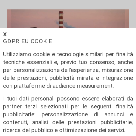
𝗫
GDPR EU COOKIE
Utilizziamo cookie e tecnologie similari per finalità
tecniche essenziali e, previo tuo consenso, anche
per personalizzazione dell'esperienza, misurazione
delle prestazioni, pubblicità mirata e integrazione
Gli sviluppi
con piattaforme di audience measurement.
Ex Ilva: si rafforza l'ipotesi della
I tuoi dati personali possono essere elaborati da
discesa in campo di una cordata
partner terzi selezionati per le seguenti finalità
italiana
pubblicitarie: personalizzazione di annunci e
05/08/2026
contenuti, analisi delle prestazioni pubblicitarie,
di Claudio Baffico
ricerca del pubblico e ottimizzazione dei servizi.