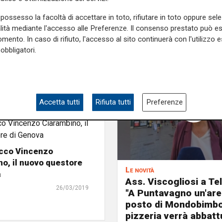
possesso la facoltà di accettare in toto, rifiutare in toto oppure sele
alità mediante l'accesso alle Preferenze. Il consenso prestato può 
mento. In caso di rifiuto, l'accesso al sito continuerà con l'utilizzo e
obbligatori.
Accetta tutti
Rifiuta tutti
Preferenze
ecco Vincenzo
o, il nuovo questore
Le novità
a
Ass. Viscogliosi a Te
26/03/2019
"A Puntavagno un'area
posto di Mondobimbo
pizzeria verrà abbatt