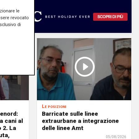
zionare le
essere revocato
sclusivo di
Le posizioni
lenord:
Barricate sulle linee
 cani al
extraurbane a integrazione
 2. La
delle linee Amt
uta,
05/08/2026