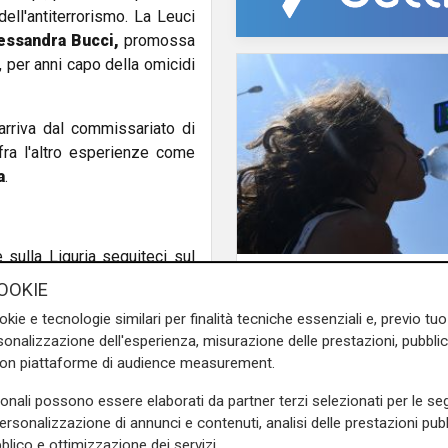
dell'antiterrorismo. La Leuci
ssandra Bucci,
promossa
 per anni capo della omicidi
arriva dal commissariato di
 fra l'altro esperienze come
a
.
e sulla Liguria seguiteci sul
Afa
e
e su
Facebook
.
OOKIE
Caldo in Liguria, boll
anche sabato: settim
okie e tecnologie similari per finalità tecniche essenziali e, previo t
consecutivo
onalizzazione dell'esperienza, misurazione delle prestazioni, pubblic
con piattaforme di audience measurement.
 Borrè
alessandra bucci
sonali possono essere elaborati da partner terzi selezionati per le seg
personalizzazione di annunci e contenuti, analisi delle prestazioni pubbl
blico e ottimizzazione dei servizi.