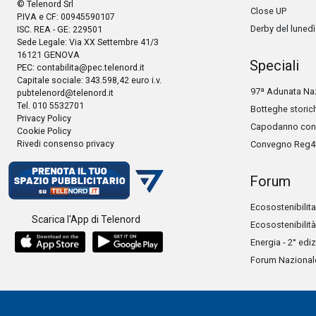
© Telenord Srl
Close UP
P.IVA e CF: 00945590107
Derby del lunedì
ISC. REA - GE: 229501
Sede Legale: Via XX Settembre 41/3
16121 GENOVA
Speciali
PEC:
contabilita@pec.telenord.it
Capitale sociale: 343.598,42 euro i.v.
97ª Adunata Naz
pubtelenord@telenord.it
Tel. 010 5532701
Botteghe storic
Privacy Policy
Capodanno con 
Cookie Policy
Rivedi consenso privacy
Convegno Reg4
Forum
Ecosostenibilita
Scarica l'App di Telenord
Ecosostenibilità
Energia - 2° edi
Forum Nazionale 