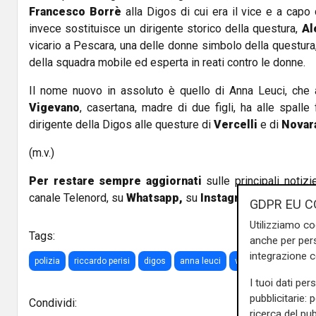
Francesco Borrè
alla Digos di cui era il vice e a capo 
invece sostituisce un dirigente storico della questura,
Ale
vicario a Pescara, una delle donne simbolo della questura,
della squadra mobile ed esperta in reati contro le donne.
Il nome nuovo in assoluto è quello di Anna Leuci, che 
Vigevano
, casertana, madre di due figli, ha alle spalle
dirigente della Digos alle questure di
Vercelli
e di
Novar
(m.v.)
Per restare sempre aggiornati
sulle principali notizi
canale Telenord, su
Whatsapp,
su
Instagram
,
su
Youtub
GDPR EU C
Utilizziamo co
Tags:
anche per pers
integrazione 
polizia
riccardo perisi
digos
anna leuci
volanti
francesco
I tuoi dati per
pubblicitarie: 
Condividi:
ricerca del pub