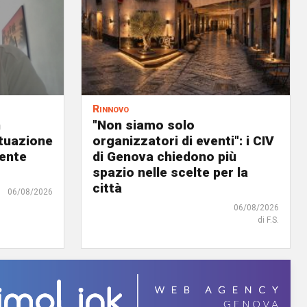
Rinnovo
n
"Non siamo solo
ituazione
organizzatori di eventi": i CIV
dente
di Genova chiedono più
spazio nelle scelte per la
città
06/08/2026
06/08/2026
di F.S.