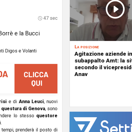
47 sec
Borrè e la Bucci
La posizione
Agitazione aziende i
subappalto Amt: la s
secondo il vicepresi
Anav
isi
e di
Anna Leuci
, nuovi
a
questura di Genova
, sono
tendere lo stesso
questore
i.
i tempi, prenderà il posto di