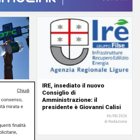
IRE, insediato il nuovo
Chiudi
Consiglio di
ino rosso
Amministrazione: il
o giorno
uo consenso,
presidente è Giovanni Calisi
ità mirata e
06/08/2026
06/08/2026
di Redazione
di F.S.
uenti finalità
icitarie,