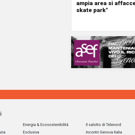
ampia area si affacc
skate park"
i
Energia & Ecosostenibilità
Il salotto di Telenord
uria
Esclusiva
Incontri Genova Italia