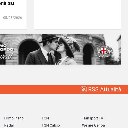
erà su
05/08/2026
RSS Attualità
Primo Piano
TGN
Transport TV
Radar
TGN Calcio
We are Genoa