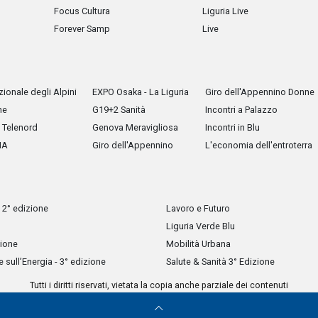
Focus Cultura
Liguria Live
Forever Samp
Live
ionale degli Alpini
EXPO Osaka - La Liguria
Giro dell'Appennino Donne
he
G19+2 Sanità
Incontri a Palazzo
Telenord
Genova Meravigliosa
Incontri in Blu
IA
Giro dell'Appennino
L'economia dell'entroterra
 2° edizione
Lavoro e Futuro
Liguria Verde Blu
zione
Mobilità Urbana
sull’Energia - 3° edizione
Salute & Sanità 3° Edizione
Tutti i diritti riservati, vietata la copia anche parziale dei contenuti