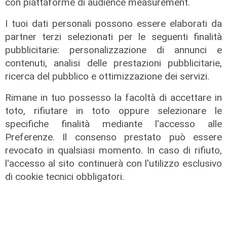
con piattaforme di audience measurement.
Vassallo (consigliere delega
Vallate) a Telenord: "Riapertura di
I tuoi dati personali possono essere elaborati da
via Lepanto ottima notizia per
partner terzi selezionati per le seguenti finalità
ridurre il traffico in Valpolcevera"
pubblicitarie: personalizzazione di annunci e
contenuti, analisi delle prestazioni pubblicitarie,
07/08/2026
ricerca del pubblico e ottimizzazione dei servizi.
Rimane in tuo possesso la facoltà di accettare in
toto, rifiutare in toto oppure selezionare le
specifiche finalità mediante l'accesso alle
Preferenze. Il consenso prestato può essere
revocato in qualsiasi momento. In caso di rifiuto,
l'accesso al sito continuerà con l'utilizzo esclusivo
di cookie tecnici obbligatori.
L'intervista
Pres. Ceraudo (Medio Ponente):