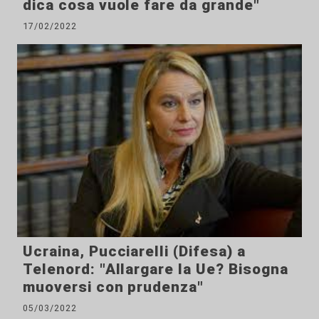
dica cosa vuole fare da grande"
17/02/2022
Ucraina, Pucciarelli (Difesa) a
Telenord: "Allargare la Ue? Bisogna
muoversi con prudenza"
05/03/2022