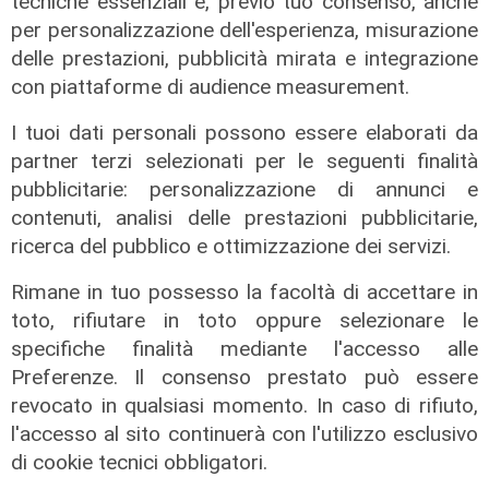
tecniche essenziali e, previo tuo consenso, anche
per personalizzazione dell'esperienza, misurazione
delle prestazioni, pubblicità mirata e integrazione
con piattaforme di audience measurement.
La posizione
I tuoi dati personali possono essere elaborati da
Agitazione aziende in subappalto
partner terzi selezionati per le seguenti finalità
Amt: la situazione secondo il
pubblicitarie: personalizzazione di annunci e
vicepresidente Anav
contenuti, analisi delle prestazioni pubblicitarie,
ricerca del pubblico e ottimizzazione dei servizi.
06/08/2026
Rimane in tuo possesso la facoltà di accettare in
toto, rifiutare in toto oppure selezionare le
specifiche finalità mediante l'accesso alle
Preferenze. Il consenso prestato può essere
revocato in qualsiasi momento. In caso di rifiuto,
l'accesso al sito continuerà con l'utilizzo esclusivo
di cookie tecnici obbligatori.