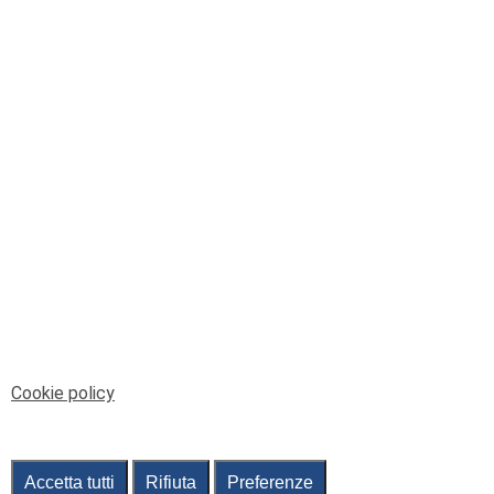
© Telenord Srl
P.IVA e CF: 00945590107 - ISC. REA - GE: 229501
Sede Legale: Via XX Settembre 41/3, 16121 GENOVA
PEC: contabilita@pec.telenord.it
Capitale sociale: 343.598,42 euro i.v.
Tutti i diritti riservati, vietata la copia anche parziale
dei contenuti
pubtelenord@telenord.it
Tel. 010 55 32 701
Informativa della privacy
|
Gestisci consenso
Cookie policy
Accetta tutti
Rifiuta
Preferenze