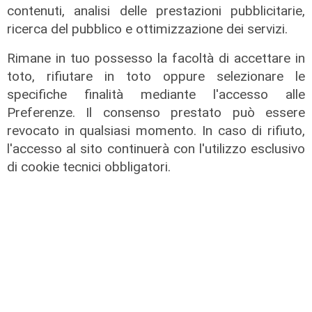
container movimentati: -3,9% nei
contenuti, analisi delle prestazioni pubblicitarie,
primi 6 mesi del 2022
ricerca del pubblico e ottimizzazione dei servizi.
04/08/2022
Rimane in tuo possesso la facoltà di accettare in
toto, rifiutare in toto oppure selezionare le
specifiche finalità mediante l'accesso alle
Preferenze. Il consenso prestato può essere
revocato in qualsiasi momento. In caso di rifiuto,
l'accesso al sito continuerà con l'utilizzo esclusivo
di cookie tecnici obbligatori.