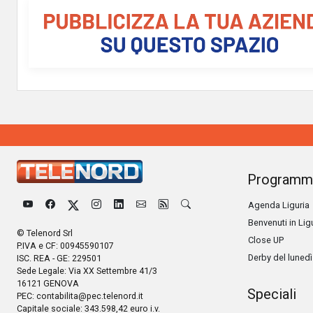
Programm
Agenda Liguria
Benvenuti in Lig
© Telenord Srl
Close UP
P.IVA e CF: 00945590107
Derby del lunedì
ISC. REA - GE: 229501
Sede Legale: Via XX Settembre 41/3
16121 GENOVA
Speciali
PEC:
contabilita@pec.telenord.it
Capitale sociale: 343.598,42 euro i.v.