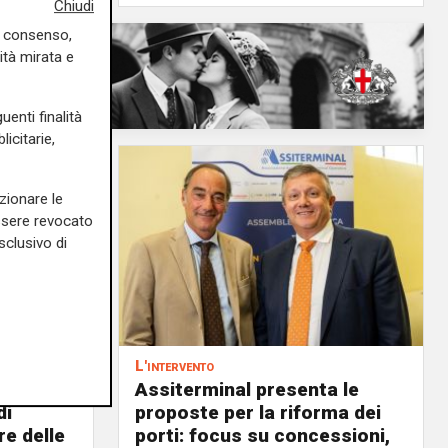
Chiudi
uo consenso,
ità mirata e
uenti finalità
icitarie,
zionare le
essere revocato
sclusivo di
L'intervento
Assiterminal presenta le
di
proposte per la riforma dei
re delle
porti: focus su concessioni,