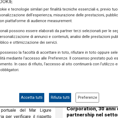
OOKIE
no esterne alle zone soggette
okie e tecnologie similari per finalità tecniche essenziali e, previo t
 dei sedimenti destinata
onalizzazione dell'esperienza, misurazione delle prestazioni, pubblic
nova
(circa 280.000 mc) e in
con piattaforme di audience measurement.
o lotto porterà la profondità
sonali possono essere elaborati da partner terzi selezionati per le seg
ella diga (circa 192.000 mc),
personalizzazione di annunci e contenuti, analisi delle prestazioni pubbl
 conferimento a mare (circa
blico e ottimizzazione dei servizi.
possesso la facoltà di accettare in toto, rifiutare in toto oppure sele
e il cronoprogramma prevede
alità mediante l'accesso alle Preferenze. Il consenso prestato può 
me gli elaborati progettuali
mento. In caso di rifiuto, l'accesso al sito continuerà con l'utilizzo e
asciati a fine 2025 da Regione
obbligatori.
he obbligatorie. Al momento,
indicazioni degli organi di
La cerimonia
ni fa l’
Istituto di geologia
Accetta tutti
Rifiuta tutti
Preferenze
Fincantieri e Carnival
ente e non sufficiente” la
Corporation, 30 anni 
 portuale del Mar Ligure
partnership nel setto
a per verificare il rispetto