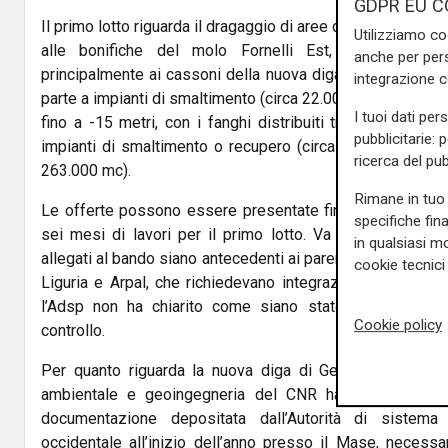
GDPR EU C
Il primo lotto riguarda il dragaggio di aree del Terzo Baci
Utilizziamo co
alle bonifiche del molo Fornelli Est, con gestione
anche per pers
principalmente ai cassoni della nuova diga foranea di
Ge
integrazione 
parte a impianti di smaltimento (circa 22.000 mc). Il second
I tuoi dati per
fino a -15 metri, con i fanghi distribuiti tra i cassoni d
pubblicitarie: 
impianti di smaltimento o recupero (circa 103.000 mc) e
ricerca del pub
263.000 mc).
Rimane in tuo 
Le offerte possono essere presentate fino al 2 aprile 
specifiche fin
sei mesi di lavori per il primo lotto. Va sottolineato co
in qualsiasi mo
allegati al bando siano antecedenti ai pareri vincolanti ril
cookie tecnici 
Liguria e Arpal, che richiedevano integrazioni o modific
l’Adsp non ha chiarito come siano state recepite tali 
Cookie policy
controllo.
Per quanto riguarda la nuova diga di Genova, pochi gior
ambientale e geoingegneria del CNR
ha giudicato “car
documentazione depositata dall’
Autorità di sistema
occidentale
all’inizio dell’anno presso il Mase, necessari