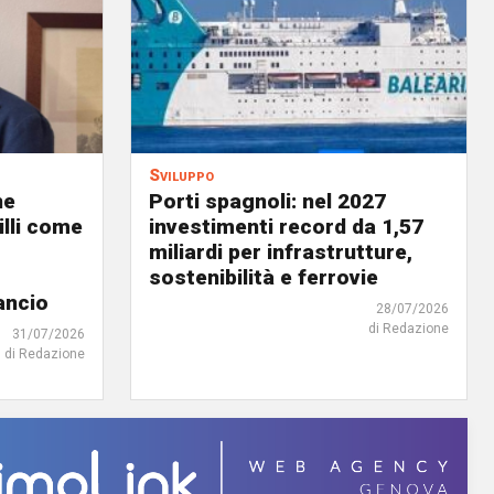
Sviluppo
ne
Porti spagnoli: nel 2027
illi come
investimenti record da 1,57
miliardi per infrastrutture,
sostenibilità e ferrovie
ancio
28/07/2026
di Redazione
31/07/2026
di Redazione