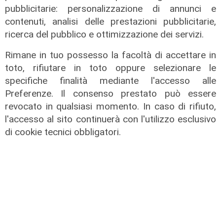
pubblicitarie: personalizzazione di annunci e
L'approfondimento
contenuti, analisi delle prestazioni pubblicitarie,
ricerca del pubblico e ottimizzazione dei servizi.
Parte dal ghetto la reazione contro
degrado e malavita. Tacchini
Rimane in tuo possesso la facoltà di accettare in
(Centro Est) a Telenord: "Disagio
toto, rifiutare in toto oppure selezionare le
sociale avanzato"
specifiche finalità mediante l'accesso alle
07/08/2026
Preferenze. Il consenso prestato può essere
revocato in qualsiasi momento. In caso di rifiuto,
l'accesso al sito continuerà con l'utilizzo esclusivo
di cookie tecnici obbligatori.
L'esclusiva