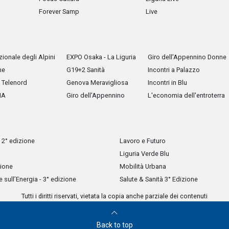
Forever Samp
Live
ionale degli Alpini
EXPO Osaka - La Liguria
Giro dell'Appennino Donne
he
G19+2 Sanità
Incontri a Palazzo
Telenord
Genova Meravigliosa
Incontri in Blu
IA
Giro dell'Appennino
L'economia dell'entroterra
 2° edizione
Lavoro e Futuro
Liguria Verde Blu
zione
Mobilità Urbana
sull’Energia - 3° edizione
Salute & Sanità 3° Edizione
Tutti i diritti riservati, vietata la copia anche parziale dei contenuti
Back to top