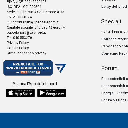
P.IVA e CF: 00945590107
Derby del lunedì
ISC. REA - GE: 229501
Sede Legale: Via XX Settembre 41/3
16121 GENOVA
Speciali
PEC:
contabilita@pec.telenord.it
Capitale sociale: 343.598,42 euro i.v.
97ª Adunata Naz
pubtelenord@telenord.it
Tel. 010 5532701
Botteghe storic
Privacy Policy
Capodanno con 
Cookie Policy
Rivedi consenso privacy
Convegno Reg4
Forum
Ecosostenibilita
Scarica l'App di Telenord
Ecosostenibilità
Energia - 2° edi
Forum Nazionale 