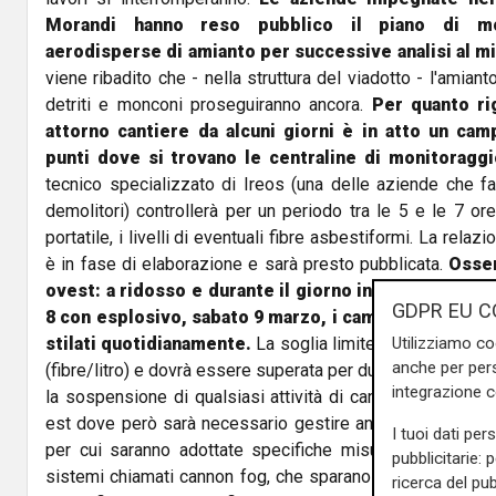
Morandi hanno reso pubblico il piano di mon
aerodisperse di amianto per successive analisi al m
viene ribadito che - nella struttura del viadotto - l'amiant
detriti e monconi proseguiranno ancora.
Per quanto ri
attorno cantiere da alcuni giorni è in atto un cam
punti dove si trovano le centraline di monitoragg
tecnico specializzato di Ireos (una delle aziende che fa
demolitori) controllerà per un periodo tra le 5 e le 7 or
portatile, i livelli di eventuali fibre asbestiformi. La rela
è in fase di elaborazione e sarà presto pubblicata.
Osser
ovest: a ridosso e durante il giorno in cui è prevista
GDPR EU C
8 con esplosivo, sabato 9 marzo, i campionamenti e l
stilati quotidianamente.
La soglia limite per la presenza
Utilizziamo co
anche per pers
(fibre/litro) e dovrà essere superata per due misurazioni 
integrazione 
la sospensione di qualsiasi attività di cantiere. Il siste
est dove però sarà necessario gestire anche la demolizio
I tuoi dati per
per cui saranno adottate specifiche misure di contenim
pubblicitarie: 
sistemi chiamati cannon fog, che sparano acqua nebulizza
ricerca del pub