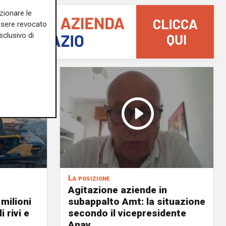
zionare le
essere revocato
sclusivo di
La posizione
Agitazione aziende in
 milioni
subappalto Amt: la situazione
i rivi e
secondo il vicepresidente
Anav