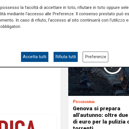
te dal piano di lavoro, come
possesso la facoltà di accettare in toto, rifiutare in toto oppure sele
ite dalle usuali attività di
alità mediante l'accesso alle Preferenze. Il consenso prestato può 
 monitoraggio ricalca alcuni
mento. In caso di rifiuto, l'accesso al sito continuerà con l'utilizzo e
 quelle emanate dalla Regione
obbligatori.
ientale americana.
e sulla Liguria seguiteci sul
e
e su
Facebook
.
Accetta tutti
Rifiuta tutti
Preferenze
Programma
Genova si prepara
all'autunno: oltre due
di euro per la pulizia d
torrenti