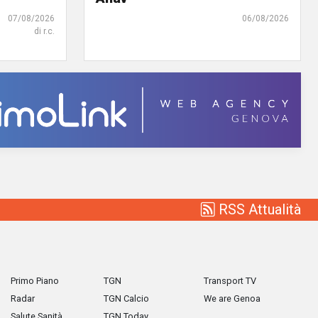
07/08/2026
06/08/2026
di r.c.
RSS Attualità
Primo Piano
TGN
Transport TV
Radar
TGN Calcio
We are Genoa
Salute Sanità
TGN Today