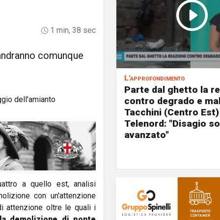
1 min, 38 sec
si andranno comunque
L'approfondimento
Parte dal ghetto la r
contro degrado e mal
Tacchini (Centro Est)
Telenord: "Disagio so
avanzato"
ttro a quello est, analisi
olizione con un'attenzione
i attenzione oltre le quali i
la demolizione di ponte