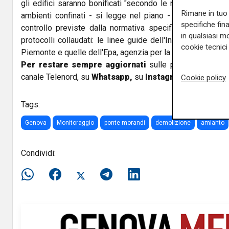
gli edifici saranno bonificati "secondo le modalità previs
Rimane in tuo 
ambienti confinati - si legge nel piano - e saranno assist
specifiche fin
controllo previste dalla normativa specifica". Il piano di
in qualsiasi mo
protocolli collaudati: le linee guide dell'Inail sul tema,
cookie tecnici 
Piemonte e quelle dell'Epa, agenzia per la protezione amb
Per restare sempre aggiornati
sulle principali notizi
canale Telenord, su
Whatsapp,
su
Instagram
,
su
Youtub
Cookie policy
Tags:
Genova
Monitoraggio
ponte morandi
demolizione
amianto
Condividi: