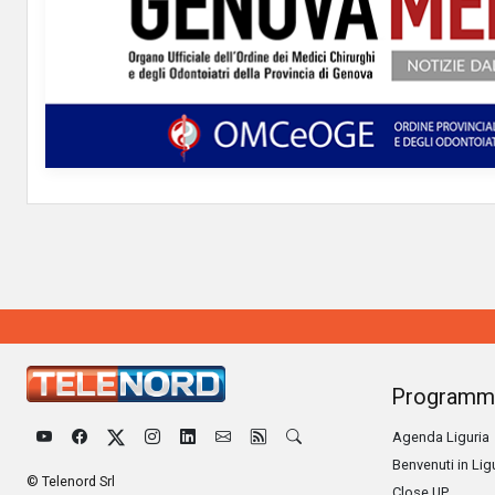
Programm
Agenda Liguria
Benvenuti in Lig
© Telenord Srl
Close UP