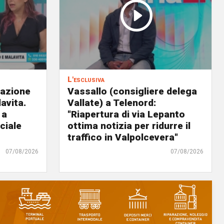
L'esclusiva
eazione
Vassallo (consigliere delega
avita.
Vallate) a Telenord:
 a
"Riapertura di via Lepanto
ciale
ottima notizia per ridurre il
traffico in Valpolcevera"
07/08/2026
07/08/2026