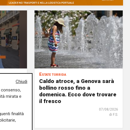
Estate torrida
o
Caldo atroce, a Genova sarà
Chiudi
bollino rosso fino a
uo consenso,
no, ma
domenica. Ecco dove trovare
ità mirata e
 chi
il fresco
07/08/2026
uenti finalità
di F.S.
07/08/2026
icitarie,