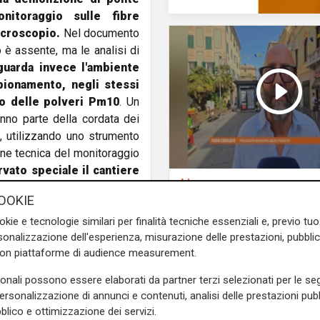
itoraggio sulle fibre
icroscopio.
Nel documento
o è assente, ma le analisi di
guarda invece l'ambiente
pionamento, negli stessi
io delle polveri Pm10
. Un
nno parte della cordata dei
e, utilizzando uno strumento
zione tecnica del monitoraggio
vato speciale il cantiere
L'intervista
 la demolizione della pila
Pres. Ceraudo (Medi
OOKIE
e analisi relative saranno
Ponente): "Non
 di fibre d'amianto è 0,6 ff/l
okie e tecnologie similari per finalità tecniche essenziali e, previo t
demonizziamo nessu
onalizzazione dell'esperienza, misurazione delle prestazioni, pubblic
consecutive affinché avvenga
tolleranza zero verso
con piattaforme di audience measurement.
ma sarà simile anche sul lato
porta degrado"
ne dei palazzi di via Porro
sonali possono essere elaborati da partner terzi selezionati per le seg
ento della polverosità, con
personalizzazione di annunci e contenuti, analisi delle prestazioni pubbl
ta. Prima dell'abbattimento
blico e ottimizzazione dei servizi.