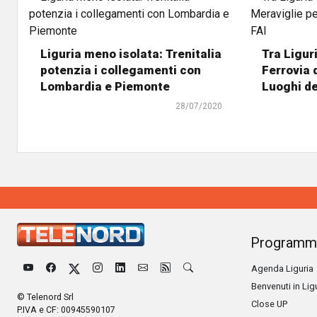
Liguria meno isolata: Trenitalia
Tra Ligur
potenzia i collegamenti con
Ferrovia d
Lombardia e Piemonte
Luoghi de
28/07/2020
Programm
Agenda Liguria
Benvenuti in Lig
© Telenord Srl
Close UP
P.IVA e CF: 00945590107