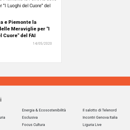
ia e Piemonte la
elle Meraviglie per "I
l Cuore" del FAI
14/05/2020
i
Energia & Ecosostenibilità
Il salotto di Telenord
uria
Esclusiva
Incontri Genova Italia
Focus Cultura
Liguria Live