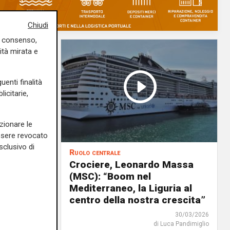
Chiudi
uo consenso,
ità mirata e
uenti finalità
icitarie,
zionare le
essere revocato
sclusivo di
Ruolo centrale
a
Crociere, Leonardo Massa
tà
(MSC): “Boom nel
Mediterraneo, la Liguria al
centro della nostra crescita”
13/04/2026
30/03/2026
rlotta Nicoletti
di Luca Pandimiglio