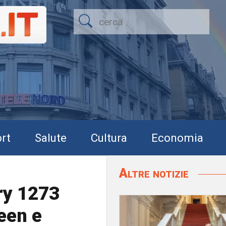
rt
Salute
Cultura
Economia
Altre notizie
ry 1273
reen e