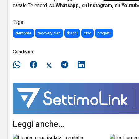
canale Telenord, su
Whatsapp,
su
Instagram
,
su
Youtub
Tags:
piemonte
recovery plan
draghi
cirio
progetti
Condividi:
Leggi anche...