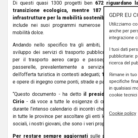
Di questi quasi 1300 progetti ben
672 riguardano l
transizione ecologica, mentre 187 fanno riferi
GDPR EU C
infrastrutture per la mobilità sostenibile
: insomma, i
Utilizziamo co
include nei suoi programmi numerose idee d'interven
anche per pers
mobilità dolce.
integrazione 
Andando nello specifico tra gli ambiti, il Piemonte h
I tuoi dati per
sviluppo dei servizi di trasporto pubblico locale, trasport
pubblicitarie: 
per il trasporto aereo cargo e passeggeri;
109
sche
ricerca del pub
passerelle, prevalentemente a servizio della riquali
dell’offerta turistica in contesti adeguati;
183
interventi in 
Rimane in tuo 
specifiche fin
e opere di ingegno come ponti, strade e parcheggi.
in qualsiasi mo
“Questo documento - ha detto
il presidente della 
cookie tecnici 
Cirio
- dà voce a tutte le esigenze di crescita che ci so
durante l’intenso calendario di incontri che, nelle scorse 
Cookie policy
in tutte le province per ascoltare gli enti locali, le categ
sociali, i nostri giovani, che sono i veri proprietari del futuro
Per restare sempre aggiornati
sulle principali notizi