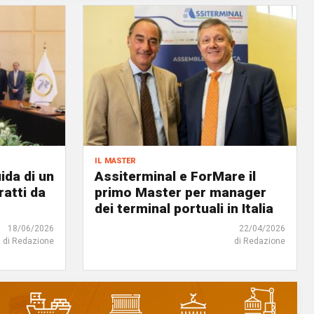
il master
ida di un
Assiterminal e ForMare il
atti da
primo Master per manager
dei terminal portuali in Italia
18/06/2026
22/04/2026
di Redazione
di Redazione