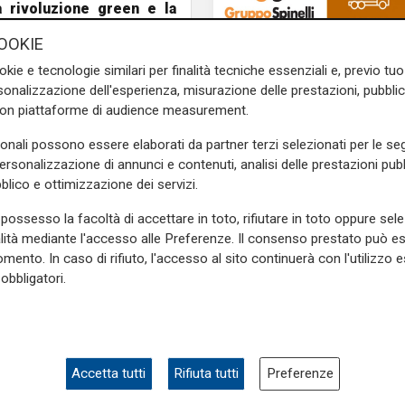
a rivoluzione green e la
mento a investimenti su
OOKIE
l Piemonte guarda al futuro e
okie e tecnologie similari per finalità tecniche essenziali e, previo t
to nel settore ambiente e
onalizzazione dell'esperienza, misurazione delle prestazioni, pubblic
con piattaforme di audience measurement.
a previsto
37
interventi per
sonali possono essere elaborati da partner terzi selezionati per le seg
o ferroviario, infrastrutture
personalizzazione di annunci e contenuti, analisi delle prestazioni pubbl
de su ciclovie, funivie e
blico e ottimizzazione dei servizi.
ficazione paesaggistica e
viabilità, infrastrutture viarie
possesso la facoltà di accettare in toto, rifiutare in toto oppure sele
alità mediante l'accesso alle Preferenze. Il consenso prestato può 
mento. In caso di rifiuto, l'accesso al sito continuerà con l'utilizzo e
il passaggio
Regione Piemonte Alberto
obbligatori.
MSC passa alla nuov
no pervenute dal territorio
generazione: proprie
settimane, ci ha visto andare
trasferita ai figli del
orie economiche, produttive e
fondatore Aponte
”.
Accetta tutti
Rifiuta tutti
Preferenze
di Ca
e sulla Liguria seguiteci sul