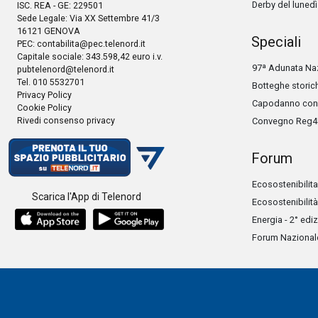
Derby del lunedì
ISC. REA - GE: 229501
Sede Legale: Via XX Settembre 41/3
16121 GENOVA
Speciali
PEC:
contabilita@pec.telenord.it
Capitale sociale: 343.598,42 euro i.v.
97ª Adunata Naz
pubtelenord@telenord.it
Tel. 010 5532701
Botteghe storic
Privacy Policy
Capodanno con 
Cookie Policy
Rivedi consenso privacy
Convegno Reg4
Forum
Ecosostenibilita
Scarica l'App di Telenord
Ecosostenibilità
Energia - 2° edi
Forum Nazionale 