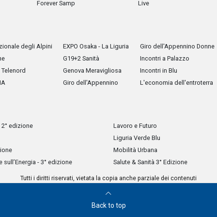
Forever Samp
Live
ionale degli Alpini
EXPO Osaka - La Liguria
Giro dell'Appennino Donne
he
G19+2 Sanità
Incontri a Palazzo
Telenord
Genova Meravigliosa
Incontri in Blu
IA
Giro dell'Appennino
L'economia dell'entroterra
 2° edizione
Lavoro e Futuro
Liguria Verde Blu
zione
Mobilità Urbana
sull’Energia - 3° edizione
Salute & Sanità 3° Edizione
Tutti i diritti riservati, vietata la copia anche parziale dei contenuti
Back to top