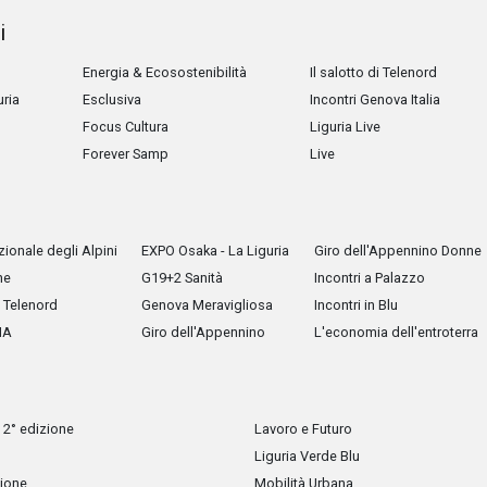
i
Energia & Ecosostenibilità
Il salotto di Telenord
uria
Esclusiva
Incontri Genova Italia
Focus Cultura
Liguria Live
Forever Samp
Live
ionale degli Alpini
EXPO Osaka - La Liguria
Giro dell'Appennino Donne
he
G19+2 Sanità
Incontri a Palazzo
Telenord
Genova Meravigliosa
Incontri in Blu
IA
Giro dell'Appennino
L'economia dell'entroterra
 2° edizione
Lavoro e Futuro
Liguria Verde Blu
zione
Mobilità Urbana