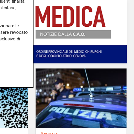
uenti finalità
icitarie,
zionare le
essere revocato
sclusivo di