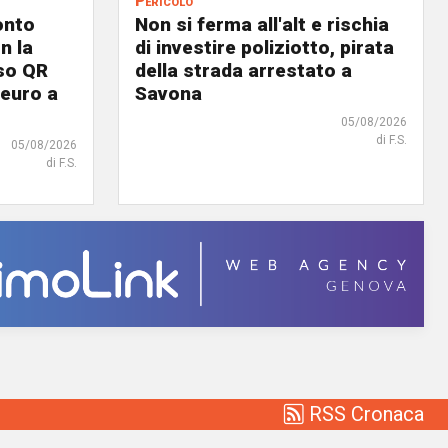
Pericolo
onto
Non si ferma all'alt e rischia
n la
di investire poliziotto, pirata
lso QR
della strada arrestato a
 euro a
Savona
05/08/2026
di F.S.
05/08/2026
di F.S.
RSS Cronaca