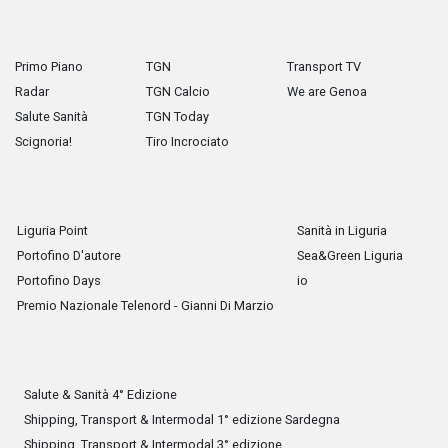
Primo Piano
TGN
Transport TV
Radar
TGN Calcio
We are Genoa
Salute Sanità
TGN Today
Scignoria!
Tiro Incrociato
Liguria Point
Sanità in Liguria
Portofino D'autore
Sea&Green Liguria
Portofino Days
io
Premio Nazionale Telenord - Gianni Di Marzio
Salute & Sanità 4° Edizione
Shipping, Transport & Intermodal 1° edizione Sardegna
Shipping, Transport & Intermodal 3° edizione