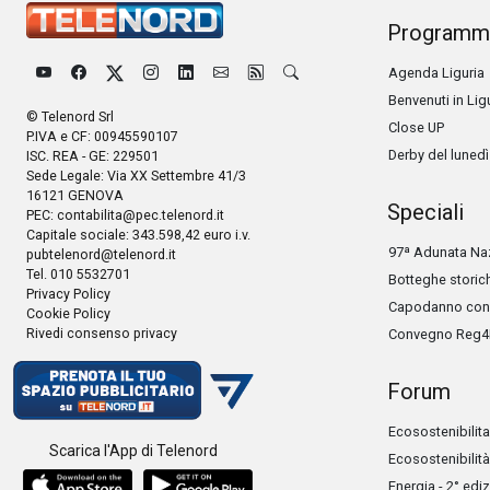
Programm
Agenda Liguria
Benvenuti in Lig
© Telenord Srl
Close UP
P.IVA e CF: 00945590107
Derby del lunedì
ISC. REA - GE: 229501
Sede Legale: Via XX Settembre 41/3
16121 GENOVA
Speciali
PEC:
contabilita@pec.telenord.it
Capitale sociale: 343.598,42 euro i.v.
97ª Adunata Naz
pubtelenord@telenord.it
Tel. 010 5532701
Botteghe storic
Privacy Policy
Capodanno con 
Cookie Policy
Rivedi consenso privacy
Convegno Reg4
Forum
Ecosostenibilita
Scarica l'App di Telenord
Ecosostenibilità
Energia - 2° edi