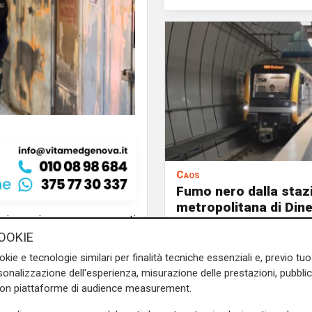
Caos
Fumo nero dalla staz
metropolitana di Din
 cui un minorenne – avvenuti
vigili del fuoco doma
OOKIE
cale di Genova. È questo uno
principio di incendio
 procura, che vede indagati
okie e tecnologie similari per finalità tecniche essenziali e, previo t
gravate, peculato e falso
onalizzazione dell'esperienza, misurazione delle prestazioni, pubblic
con piattaforme di audience measurement.