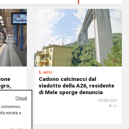
Il fatto
ione
Cadono calcinacci dal
egro,
viadotto della A26, residente
no
di Mele sporge denuncia
Chiudi
05/08/2026
di r.c.
uo consenso,
06/08/2026
ità mirata e
di F.S.