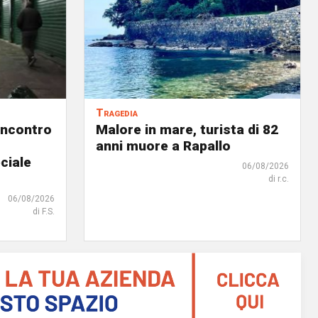
Tragedia
incontro
Malore in mare, turista di 82
anni muore a Rapallo
ciale
06/08/2026
di r.c.
06/08/2026
di F.S.