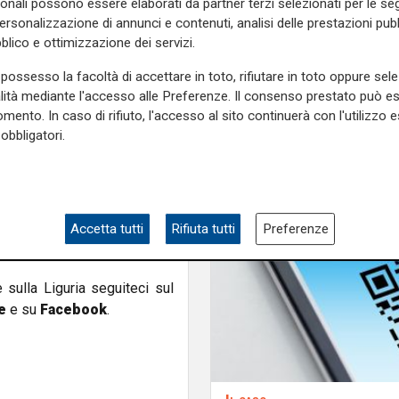
a Monteverde, si articola in
sonali possono essere elaborati da partner terzi selezionati per le seg
personalizzazione di annunci e contenuti, analisi delle prestazioni pubbl
pisodi di violenza fisica e
blico e ottimizzazione dei servizi.
i e degli accompagnamenti nei
 anche di essersi appropriati
possesso la facoltà di accettare in toto, rifiutare in toto oppure sele
le al 25 giugno 2024, quando
alità mediante l'accesso alle Preferenze. Il consenso prestato può 
ero scomparsi 1.200 euro. Il
mento. In caso di rifiuto, l'accesso al sito continuerà con l'utilizzo e
ente avrebbe trattenuto per
obbligatori.
atta a un giovane pusher.
uppa parallelamente, riguarda
essore alla Sicurezza Sergio
Accetta tutti
Rifiuta tutti
Preferenze
orso e coinvolgono ambienti
e sulla Liguria seguiteci sul
e
e su
Facebook
.