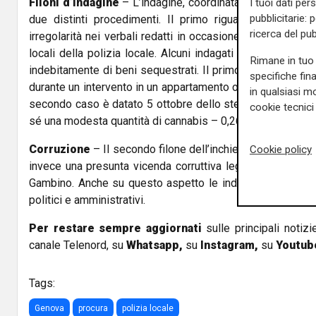
Filoni d’indagine
– L’indagine, coordinata dalla pm Sabrin
I tuoi dati per
pubblicitarie: 
due distinti procedimenti. Il primo riguarda presunti e
ricerca del pub
irregolarità nei verbali redatti in occasione dei controll
locali della polizia locale. Alcuni indagati sono accusati
Rimane in tuo 
indebitamente di beni sequestrati. Il primo episodio risa
specifiche fin
durante un intervento in un appartamento occupato sarebb
in qualsiasi mo
secondo caso è datato 5 ottobre dello stesso anno: un ag
cookie tecnici 
sé una modesta quantità di cannabis – 0,26 grammi – sottr
Corruzione
– Il secondo filone dell’inchiesta, che si svil
Cookie policy
invece una presunta vicenda corruttiva legata all’ex ass
Gambino. Anche su questo aspetto le indagini sono in c
politici e amministrativi.
Per restare sempre aggiornati
sulle principali notizi
canale Telenord, su
Whatsapp,
su
Instagram
,
su
Youtub
Tags:
Genova
procura
polizia locale