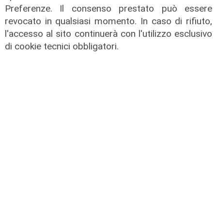
Preferenze. Il consenso prestato può essere
revocato in qualsiasi momento. In caso di rifiuto,
l'accesso al sito continuerà con l'utilizzo esclusivo
di cookie tecnici obbligatori.
Il dibattito
Nuova diga, Orlando (PD): "I
cittadini meritano informazioni