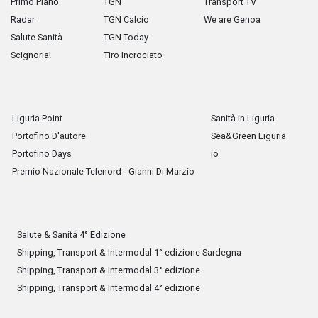
Primo Piano
TGN
Transport TV
Radar
TGN Calcio
We are Genoa
Salute Sanità
TGN Today
Scignoria!
Tiro Incrociato
Liguria Point
Sanità in Liguria
Portofino D'autore
Sea&Green Liguria
Portofino Days
io
Premio Nazionale Telenord - Gianni Di Marzio
Salute & Sanità 4° Edizione
Shipping, Transport & Intermodal 1° edizione Sardegna
Shipping, Transport & Intermodal 3° edizione
Shipping, Transport & Intermodal 4° edizione