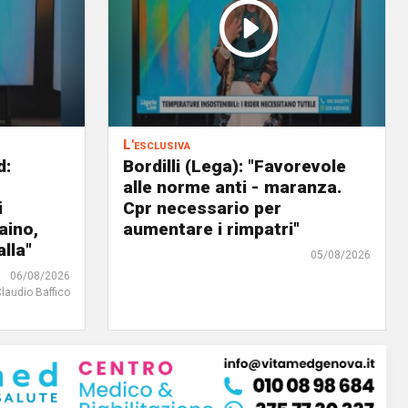
L'esclusiva
d:
Bordilli (Lega): "Favorevole
alle norme anti - maranza.
i
Cpr necessario per
aino,
aumentare i rimpatri"
lla"
05/08/2026
06/08/2026
Claudio Baffico