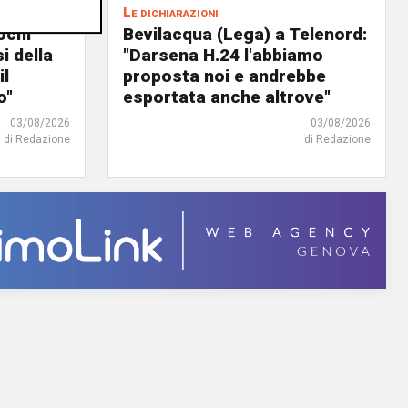
Le dichiarazioni
ochi
Bevilacqua (Lega) a Telenord:
i della
"Darsena H.24 l'abbiamo
il
proposta noi e andrebbe
o"
esportata anche altrove"
03/08/2026
03/08/2026
di Redazione
di Redazione