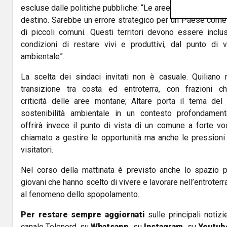
escluse dalle politiche pubbliche: “Le aree interne non po
destino. Sarebbe un errore strategico per un Paese come il
di piccoli comuni. Questi territori devono essere inclu
condizioni di restare vivi e produttivi, dal punto di 
ambientale”.
La scelta dei sindaci invitati non è casuale. Quiliano r
transizione tra costa ed entroterra, con frazioni 
criticità delle aree montane; Altare porta il tema del r
sostenibilità ambientale in un contesto profondament
offrirà invece il punto di vista di un comune a forte vo
chiamato a gestire le opportunità ma anche le pressioni 
visitatori.
Nel corso della mattinata è previsto anche lo spazio p
giovani che hanno scelto di vivere e lavorare nell’entroterr
al fenomeno dello spopolamento.
Per restare sempre aggiornati
sulle principali notizi
canale Telenord, su
Whatsapp,
su
Instagram
,
su
Youtub