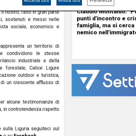
Accetta tutti
Rifiuta tutti
Preferenze
L'analisi
ssono essere lasciate al loro
Claudio Montaldo: "P
 nostro, fatto in gran parte
punti d'incontro e cris
si, sostenuti e messi nelle
famiglia, ma si cerca 
vista sociale, economico e
nemico nell'immigrat
appresenta un territorio di
che condividono le stesse
ilancio industriale e della
e forestale; Calice Ligure
cazione outdoor e turistica,
di un crescente afflusso di
er alcune testimonianze di
a, in controtendenza rispetto
e sulla Liguria seguiteci sul
e
e su
Facebook
.