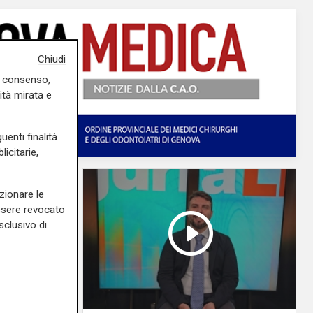
Chiudi
uo consenso,
ità mirata e
uenti finalità
icitarie,
zionare le
essere revocato
sclusivo di