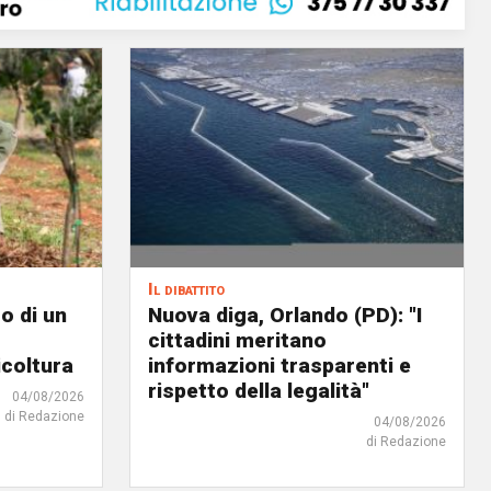
Il dibattito
o di un
Nuova diga, Orlando (PD): "I
cittadini meritano
icoltura
informazioni trasparenti e
rispetto della legalità"
04/08/2026
di Redazione
04/08/2026
di Redazione