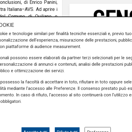
nclusioni, di Enrico Panini,
tra Italiana–AVS. Ad aprire i
 del Comune di Quiliano e
la giornata.
OOKIE
okie e tecnologie similari per finalità tecniche essenziali e, previo t
battito politico una parte
onalizzazione dell'esperienza, misurazione delle prestazioni, pubblic
inale, ma che continua a
con piattaforme di audience measurement.
bientale decisivo. Dalla
i mobilità, passando per la
sonali possono essere elaborati da partner terzi selezionati per le seg
 le opportunità di lavoro, il
personalizzazione di annunci e contenuti, analisi delle prestazioni pubbl
tratori che ogni giorno si
blico e ottimizzazione dei servizi.
possesso la facoltà di accettare in toto, rifiutare in toto oppure sele
alità mediante l'accesso alle Preferenze. Il consenso prestato può 
di vivere, lavorare e produrre
mento. In caso di rifiuto, l'accesso al sito continuerà con l'utilizzo e
questi luoghi sta diventando
obbligatori.
 pubblico viene tagliato, la
na della lontananza e anche
se vengano progressivamente