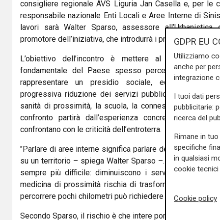
consigliere regionale AVS Liguria Jan Casella e, per le co
responsabile nazionale Enti Locali e Aree Interne di Sinis
lavori sarà Walter Sparso, assessore all’Urbanistica
promotore dell’iniziativa, che introdurrà i principali temi del
GDPR EU C
Utilizziamo co
L’obiettivo dell’incontro è mettere al centro del di
anche per pers
fondamentale del Paese spesso percepita come marg
integrazione 
rappresentare un presidio sociale, economico e am
progressiva riduzione dei servizi pubblici ai problemi d
I tuoi dati per
sanità di prossimità, la scuola, la connessione digitale e
pubblicitarie: 
confronto partirà dall’esperienza concreta di amminis
ricerca del pub
confrontano con le criticità dell’entroterra.
Rimane in tuo 
specifiche fin
"Parlare di aree interne significa parlare della possibilità 
in qualsiasi mo
su un territorio – spiega Walter Sparso –. Oggi vivere in 
cookie tecnici 
sempre più difficile: diminuiscono i servizi, il trasporto
medicina di prossimità rischia di trasformarsi in medici
percorrere pochi chilometri può richiedere tempi enormi”.
Cookie policy
Secondo Sparso, il rischio è che intere porzioni del Pae