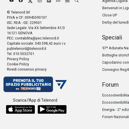
Agenda Liguria
Benvenuti in Lig
© Telenord Srl
Close UP
P.IVA e CF: 00945590107
Derby del lunedì
ISC. REA - GE: 229501
Sede Legale: Via XX Settembre 41/3
16121 GENOVA
Speciali
PEC:
contabilita@pec.telenord.it
Capitale sociale: 343.598,42 euro i.v.
97ª Adunata Naz
pubtelenord@telenord.it
Tel. 010 5532701
Botteghe storic
Privacy Policy
Capodanno con 
Cookie Policy
Rivedi consenso privacy
Convegno Reg4
Forum
Ecosostenibilita
Scarica l'App di Telenord
Ecosostenibilità
Energia - 2° edi
Forum Nazionale 