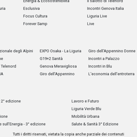
Energia & Ecosostenibilità
Il salotto di Telenord
uria
Esclusiva
Incontri Genova Italia
Focus Cultura
Liguria Live
Forever Samp
Live
ionale degli Alpini
EXPO Osaka - La Liguria
Giro dell'Appennino Donne
he
G19+2 Sanità
Incontri a Palazzo
Telenord
Genova Meravigliosa
Incontri in Blu
IA
Giro dell'Appennino
L'economia dell'entroterra
 2° edizione
Lavoro e Futuro
Liguria Verde Blu
zione
Mobilità Urbana
sull’Energia - 3° edizione
Salute & Sanità 3° Edizione
Tutti i diritti riservati, vietata la copia anche parziale dei contenuti