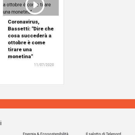
Coronavirus,
Bassetti: "Dire che
cosa succederà a
ottobre è come
tirare una
monetina"
11/07/2020
i
Energia & Ecosostenibilità
Il salotto di Telenord