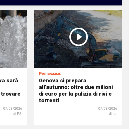
Programma
va sarà
Genova si prepara
all'autunno: oltre due milioni
 trovare
di euro per la pulizia di rivi e
torrenti
07/08/2026
07/08/2026
di F.S.
di r.c.