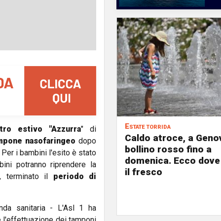
Estate torrida
tro estivo "Azzurra
" di
Caldo atroce, a Geno
mpone nasofaringeo
dopo
bollino rosso fino a
. Per i bambini l'esito è stato
domenica. Ecco dove
bini potranno riprendere la
il fresco
, terminato il
periodo di
nda sanitaria - L'Asl 1 ha
 l'effettuazione dei tamponi