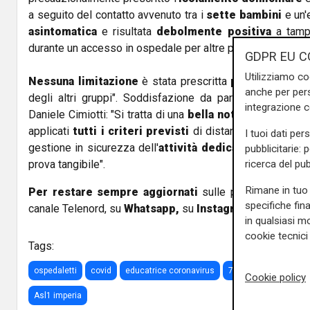
a seguito del contatto avvenuto tra i
sette bambini
e un'
asintomatica
e risultata
debolmente positiva
a tamp
durante un accesso in ospedale per altre patologie.
GDPR EU C
Utilizziamo co
Nessuna limitazione
è stata prescritta
per i familiari
anche per pers
degli altri gruppi". Soddisfazione da parte del sindaco 
integrazione 
Daniele Cimiotti: "Si tratta di una
bella notizia
. All'intern
applicati
tutti i criteri previsti
di distanziamento socia
I tuoi dati per
gestione in sicurezza dell'
attività dedicata
ai bambini e 
pubblicitarie: 
ricerca del pub
prova tangibile".
Rimane in tuo 
Per restare sempre aggiornati
sulle principali notizi
specifiche fin
canale Telenord, su
Whatsapp,
su
Instagram
,
su
Youtub
in qualsiasi mo
cookie tecnici 
Tags:
ospedaletti
covid
educatrice coronavirus
7 bambini in quarant
Cookie policy
Asl1 imperia