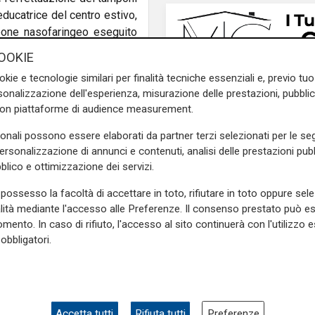
educatrice del centro estivo,
one nasofaringeo eseguito
OOKIE
okie e tecnologie similari per finalità tecniche essenziali e, previo t
dei bambini e per i bambini
onalizzazione dell'esperienza, misurazione delle prestazioni, pubblic
della cittadina delle Rose,
con piattaforme di audience measurement.
o del centro estivo sono stati
le e di
prevenzione
per la
sonali possono essere elaborati da partner terzi selezionati per le seg
il risultato ottenuto ne è la
personalizzazione di annunci e contenuti, analisi delle prestazioni pubbl
blico e ottimizzazione dei servizi.
possesso la facoltà di accettare in toto, rifiutare in toto oppure sele
e sulla Liguria seguiteci sul
alità mediante l'accesso alle Preferenze. Il consenso prestato può 
e
e su
Facebook
.
mento. In caso di rifiuto, l'accesso al sito continuerà con l'utilizzo e
obbligatori.
La posizione
Agitazione aziende i
subappalto Amt: la s
ena
centro estivo azzurra
secondo il vicepresi
Anav
Accetta tutti
Rifiuta tutti
Preferenze