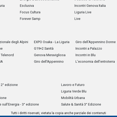
uria
Esclusiva
Incontri Genova Italia
Focus Cultura
Liguria Live
Forever Samp
Live
ionale degli Alpini
EXPO Osaka - La Liguria
Giro dell'Appennino Donne
he
G19+2 Sanità
Incontri a Palazzo
Telenord
Genova Meravigliosa
Incontri in Blu
IA
Giro dell'Appennino
L'economia dell'entroterra
 2° edizione
Lavoro e Futuro
Liguria Verde Blu
zione
Mobilità Urbana
sull’Energia - 3° edizione
Salute & Sanità 3° Edizione
Tutti i diritti riservati, vietata la copia anche parziale dei contenuti