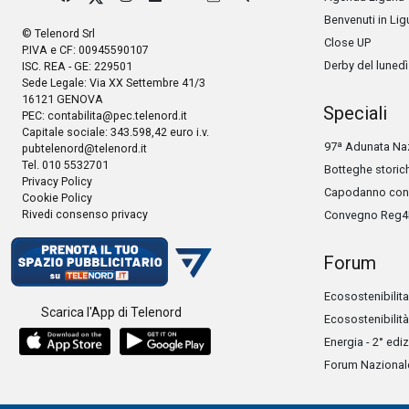
Benvenuti in Lig
© Telenord Srl
Close UP
P.IVA e CF: 00945590107
Derby del lunedì
ISC. REA - GE: 229501
Sede Legale: Via XX Settembre 41/3
16121 GENOVA
Speciali
PEC:
contabilita@pec.telenord.it
Capitale sociale: 343.598,42 euro i.v.
97ª Adunata Naz
pubtelenord@telenord.it
Tel. 010 5532701
Botteghe storic
Privacy Policy
Capodanno con 
Cookie Policy
Rivedi consenso privacy
Convegno Reg4
Forum
Ecosostenibilita
Scarica l'App di Telenord
Ecosostenibilità
Energia - 2° edi
Forum Nazionale 