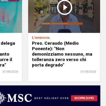
L'intervista
 delega
Pres. Ceraudo (Medio
Ponente): "Non
panto
demonizziamo nessuno, ma
urre il
tolleranza zero verso chi
ra"
porta degrado"
07/08/2026
07/08/2026