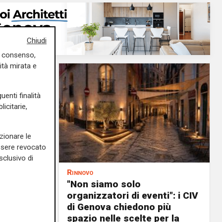
Chiudi
uo consenso,
ità mirata e
uenti finalità
icitarie,
zionare le
essere revocato
sclusivo di
Rinnovo
n
"Non siamo solo
ituazione
organizzatori di eventi": i CIV
dente
di Genova chiedono più
spazio nelle scelte per la