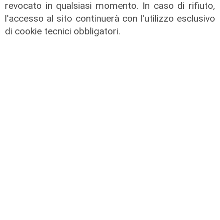
revocato in qualsiasi momento. In caso di rifiuto,
italiana
l'accesso al sito continuerà con l'utilizzo esclusivo
05/08/2026
di cookie tecnici obbligatori.
di Claudio Baffico
Pericolo digitale
Truffe informatiche, 935 casi in
Liguria nel 2025: da settembre ecco