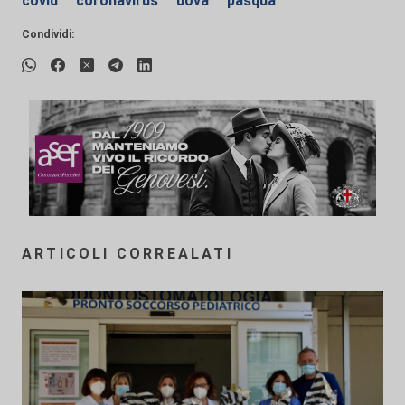
covid
coronavirus
uova
pasqua
Condividi:
ARTICOLI CORREALATI