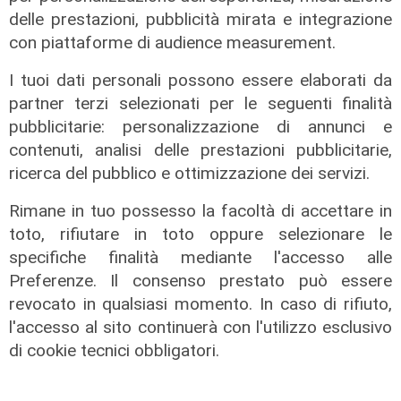
delle prestazioni, pubblicità mirata e integrazione
05/08/2026
di Filippo Serio
con piattaforme di audience measurement.
I tuoi dati personali possono essere elaborati da
partner terzi selezionati per le seguenti finalità
pubblicitarie: personalizzazione di annunci e
contenuti, analisi delle prestazioni pubblicitarie,
ricerca del pubblico e ottimizzazione dei servizi.
Rimane in tuo possesso la facoltà di accettare in
toto, rifiutare in toto oppure selezionare le
specifiche finalità mediante l'accesso alle
Preferenze. Il consenso prestato può essere
Novità
revocato in qualsiasi momento. In caso di rifiuto,
Dimissioni in 24 ore dopo intervento
l'accesso al sito continuerà con l'utilizzo esclusivo
ad anca e ginocchia, via libera
di cookie tecnici obbligatori.
all'ospedale San Martino
05/08/2026
di r.c.