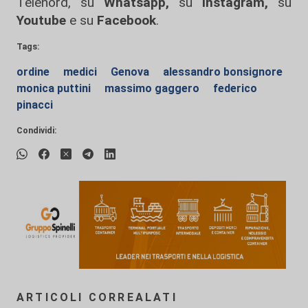
Telenord, su
Whatsapp,
su
Instagram
,
su
Youtube
e su
Facebook
.
Tags:
ordine
medici
Genova
alessandro bonsignore
monica puttini
massimo gaggero
federico
pinacci
Condividi:
ARTICOLI CORREALATI