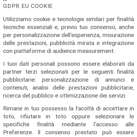
GDPR EU COOKIE
Utilizziamo cookie e tecnologie similari per finalità
tecniche essenziali e, previo tuo consenso, anche
per personalizzazione dell'esperienza, misurazione
delle prestazioni, pubblicità mirata e integrazione
con piattaforme di audience measurement.
I tuoi dati personali possono essere elaborati da
partner terzi selezionati per le seguenti finalità
pubblicitarie: personalizzazione di annunci e
contenuti, analisi delle prestazioni pubblicitarie,
La misura
ricerca del pubblico e ottimizzazione dei servizi.
Da Regione Liguria 100mila euro per
Rimane in tuo possesso la facoltà di accettare in
l'accoglienza di persone fragili: 14
toto, rifiutare in toto oppure selezionare le
nuovi posti
specifiche finalità mediante l'accesso alle
07/08/2026
Preferenze. Il consenso prestato può essere
di r.c.