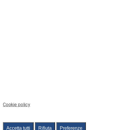
© Telenord Srl
P.IVA e CF: 00945590107 - ISC. REA - GE: 229501
Sede Legale: Via XX Settembre 41/3, 16121 GENOVA
PEC: contabilita@pec.telenord.it
Capitale sociale: 343.598,42 euro i.v.
Tutti i diritti riservati, vietata la copia anche parziale
dei contenuti
pubtelenord@telenord.it
Tel. 010 55 32 701
Informativa della privacy
|
Gestisci consenso
Cookie policy
Accetta tutti
Rifiuta
Preferenze