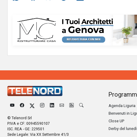
Programm
Agenda Liguria
Benvenuti in Lig
© Telenord Srl
Close UP
P.IVA e CF: 00945590107
Derby del lunedì
ISC. REA - GE: 229501
Sede Legale: Via XX Settembre 41/3