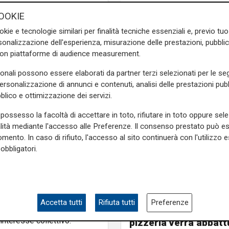
 natura pubblica, in quanto
OOKIE
le detiene il 96,739% delle
okie e tecnologie similari per finalità tecniche essenziali e, previo t
rma come la governance e le
onalizzazione dell'esperienza, misurazione delle prestazioni, pubblic
responsabile delle risorse,
con piattaforme di audience measurement.
azioni sindacali – spiegano
 e Antonio Vella, segretario
sonali possono essere elaborati da partner terzi selezionati per le seg
lavoro al rinnovato Consiglio
personalizzazione di annunci e contenuti, analisi delle prestazioni pubbl
truttivo con i lavoratori e
blico e ottimizzazione dei servizi.
uro al porto”.
possesso la facoltà di accettare in toto, rifiutare in toto oppure sele
alità mediante l'accesso alle Preferenze. Il consenso prestato può 
o di buon lavoro alla nuova
mento. In caso di rifiuto, l'accesso al sito continuerà con l'utilizzo e
Gulli (Uiltrasporti) – con la
obbligatori.
 il sistema portuale, per le
olo”.
Le novità
tà di garantire una linea di
Ass. Viscogliosi a Te
i conseguiti negli ultimi anni
"A Puntavagno un'area
Accetta tutti
Rifiuta tutti
Preferenze
nte Bacini viene definito un
posto di Mondobimbo
interesse collettivo.
pizzeria verrà abbatt