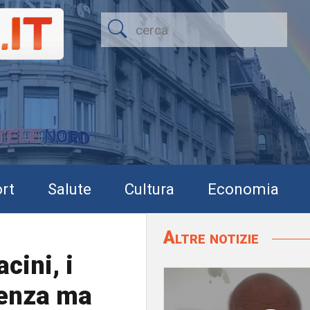
rt
Salute
Cultura
Economia
Altre notizie
cini, i
genza ma