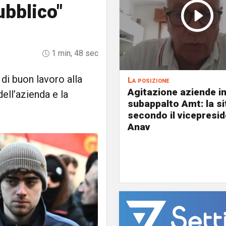
ubblico"
1 min, 48 sec
i di buon lavoro alla
La posizione
Agitazione aziende i
ell’azienda e la
subappalto Amt: la s
secondo il vicepresi
Anav