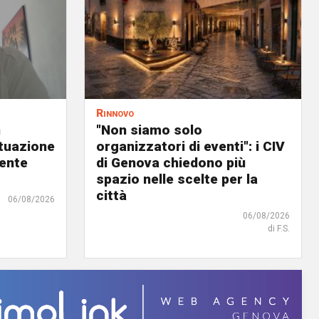
Rinnovo
n
"Non siamo solo
ituazione
organizzatori di eventi": i CIV
dente
di Genova chiedono più
spazio nelle scelte per la
città
06/08/2026
06/08/2026
di F.S.