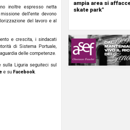
ampia area si affacc
nno inoltre espresso netta
skate park"
a missione dell’ente devono
alorizzazione del lavoro e al
to e crescita, i sindacati
torità di Sistema Portuale,
alvaguardia delle competenze.
e sulla Liguria seguiteci sul
e
e su
Facebook
.