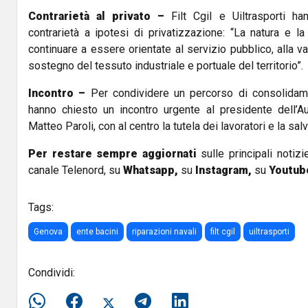
Contrarietà al privato –
Filt Cgil e Uiltrasporti ha
contrarietà a ipotesi di privatizzazione: “La natura e l
continuare a essere orientate al servizio pubblico, alla v
sostegno del tessuto industriale e portuale del territorio”.
Incontro –
Per condividere un percorso di consolidamen
hanno chiesto un incontro urgente al presidente dell’Au
Matteo Paroli, con al centro la tutela dei lavoratori e la s
Per restare sempre aggiornati
sulle principali notizi
canale Telenord, su
Whatsapp,
su
Instagram
,
su
Youtub
Tags:
Genova
ente bacini
riparazioni navali
filt cgil
uiltrasporti
Condividi: