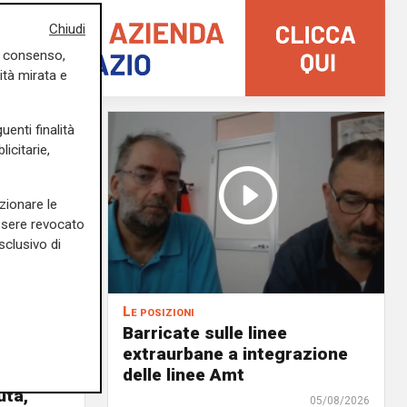
Chiudi
uo consenso,
ità mirata e
uenti finalità
icitarie,
zionare le
essere revocato
sclusivo di
Le posizioni
lenord:
Barricate sulle linee
 cani al
extraurbane a integrazione
 2. La
delle linee Amt
uta,
05/08/2026