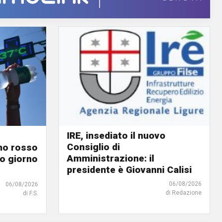
IRE, insediato il nuovo
Consiglio di
ino rosso
Amministrazione: il
o giorno
presidente è Giovanni Calisi
06/08/2026
06/08/2026
di Redazione
di F.S.