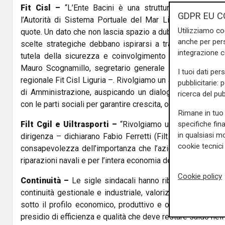
Fit Cisl –
“L’Ente Bacini è una struttura a prevalente
GDPR EU C
l’Autorità di Sistema Portuale del Mar Ligure Occidenta
Utilizziamo co
quote. Un dato che non lascia spazio a dubbi e che confe
anche per pers
scelte strategiche debbano ispirarsi a trasparenza, uso 
integrazione 
tutela della sicurezza e coinvolgimento delle organizz
Mauro Scognamillo, segretario generale Fit Cisl Liguria,
I tuoi dati per
regionale Fit Cisl Liguria –. Rivolgiamo un augurio di buon 
pubblicitarie: 
di Amministrazione, auspicando un dialogo costante e cos
ricerca del pub
con le parti sociali per garantire crescita, occupazione e fut
Rimane in tuo 
specifiche fin
Filt Cgil e Uiltrasporti –
“Rivolgiamo un sincero auguri
in qualsiasi mo
dirigenza – dichiarano Fabio Ferretti (Filt Cgil) e Roberto 
cookie tecnici 
consapevolezza dell’importanza che l’azienda riveste per
riparazioni navali e per l’intera economia della città e non s
Cookie policy
Continuità –
Le sigle sindacali hanno ribadito la necessi
continuità gestionale e industriale, valorizzando i risultat
sotto il profilo economico, produttivo e occupazionale. E
presidio di efficienza e qualità che deve restare saldo nell’