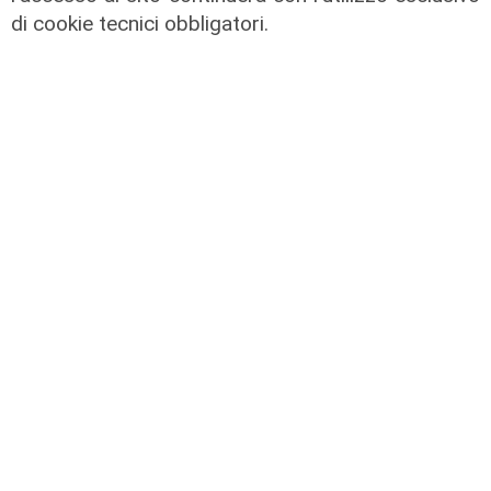
di cookie tecnici obbligatori.
il master
Assiterminal e ForMare il primo
Master per manager dei terminal
portuali in Italia
22/04/2026
di Redazione