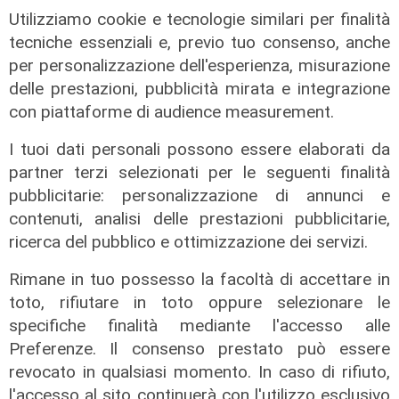
Utilizziamo cookie e tecnologie similari per finalità
tecniche essenziali e, previo tuo consenso, anche
per personalizzazione dell'esperienza, misurazione
delle prestazioni, pubblicità mirata e integrazione
Il progetto
con piattaforme di audience measurement.
Egitto, Alstom alla guida di un
I tuoi dati personali possono essere elaborati da
consorzio firma contratti da 690
partner terzi selezionati per le seguenti finalità
milioni
pubblicitarie: personalizzazione di annunci e
18/06/2026
contenuti, analisi delle prestazioni pubblicitarie,
di Redazione
ricerca del pubblico e ottimizzazione dei servizi.
Rimane in tuo possesso la facoltà di accettare in
toto, rifiutare in toto oppure selezionare le
specifiche finalità mediante l'accesso alle
Preferenze. Il consenso prestato può essere
revocato in qualsiasi momento. In caso di rifiuto,
l'accesso al sito continuerà con l'utilizzo esclusivo