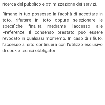
ricerca del pubblico e ottimizzazione dei servizi.
Rimane in tuo possesso la facoltà di accettare in
toto, rifiutare in toto oppure selezionare le
specifiche finalità mediante l'accesso alle
Preferenze. Il consenso prestato può essere
revocato in qualsiasi momento. In caso di rifiuto,
l'accesso al sito continuerà con l'utilizzo esclusivo
Lo scenario
di cookie tecnici obbligatori.
Energia, consumi in calo ma la
transizione italiana rallenta:
petrolio giù del 4%, elettricità ai
massimi da dieci anni
31/07/2026
di R.S.