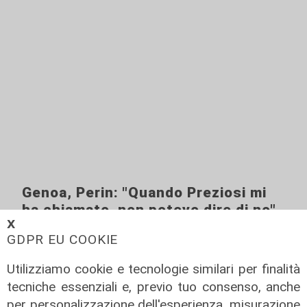
Genoa, Perin: "Quando Preziosi mi
ha chiamato, non potevo dire di no"
𝗫
06/02/2020
GDPR EU COOKIE
Utilizziamo cookie e tecnologie similari per finalità
tecniche essenziali e, previo tuo consenso, anche
per personalizzazione dell'esperienza, misurazione