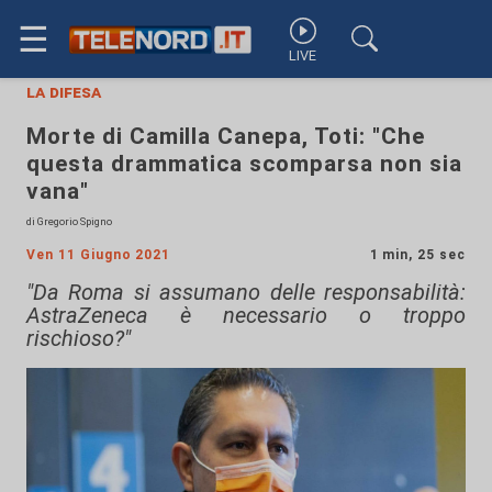
☰
LIVE
la difesa
Morte di Camilla Canepa, Toti: "Che
questa drammatica scomparsa non sia
vana"
di Gregorio Spigno
Ven 11 Giugno 2021
1 min, 25 sec
"Da Roma si assumano delle responsabilità:
AstraZeneca è necessario o troppo
rischioso?"