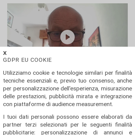
𝗫
GDPR EU COOKIE
Utilizziamo cookie e tecnologie similari per finalità
La posizione
tecniche essenziali e, previo tuo consenso, anche
Agitazione aziende in subappalto
per personalizzazione dell'esperienza, misurazione
Amt: la situazione secondo il
delle prestazioni, pubblicità mirata e integrazione
vicepresidente Anav
con piattaforme di audience measurement.
06/08/2026
I tuoi dati personali possono essere elaborati da
partner terzi selezionati per le seguenti finalità
pubblicitarie: personalizzazione di annunci e