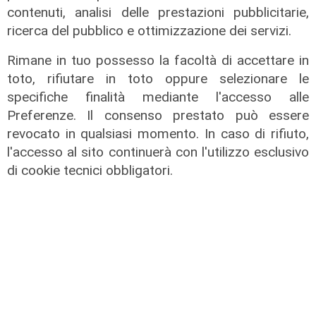
contenuti, analisi delle prestazioni pubblicitarie,
ricerca del pubblico e ottimizzazione dei servizi.
Rimane in tuo possesso la facoltà di accettare in
toto, rifiutare in toto oppure selezionare le
specifiche finalità mediante l'accesso alle
Preferenze. Il consenso prestato può essere
revocato in qualsiasi momento. In caso di rifiuto,
Rinnovo
l'accesso al sito continuerà con l'utilizzo esclusivo
"Non siamo solo organizzatori di
di cookie tecnici obbligatori.
eventi": i CIV di Genova chiedono
più spazio nelle scelte per la città
06/08/2026
di F.S.