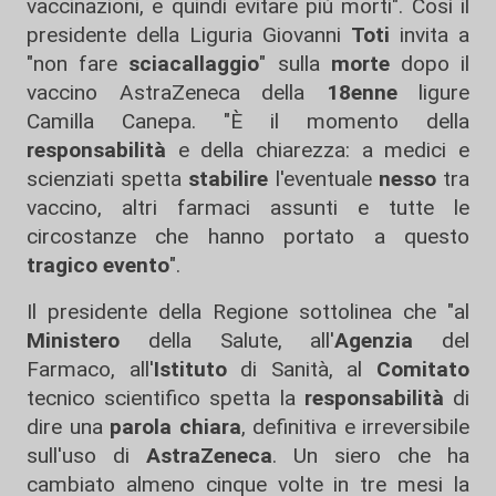
vaccinazioni, e quindi evitare più morti". Così il
presidente della Liguria Giovanni
Toti
invita a
"non fare
sciacallaggio
" sulla
morte
dopo il
vaccino AstraZeneca della
18enne
ligure
Camilla Canepa. "È il momento della
responsabilità
e della chiarezza: a medici e
scienziati spetta
stabilire
l'eventuale
nesso
tra
vaccino, altri farmaci assunti e tutte le
circostanze che hanno portato a questo
tragico evento
".
Il presidente della Regione sottolinea che "al
Ministero
della Salute, all'
Agenzia
del
Farmaco, all'
Istituto
di Sanità, al
Comitato
tecnico scientifico spetta la
responsabilità
di
dire una
parola chiara
, definitiva e irreversibile
sull'uso di
AstraZeneca
. Un siero che ha
cambiato almeno cinque volte in tre mesi la