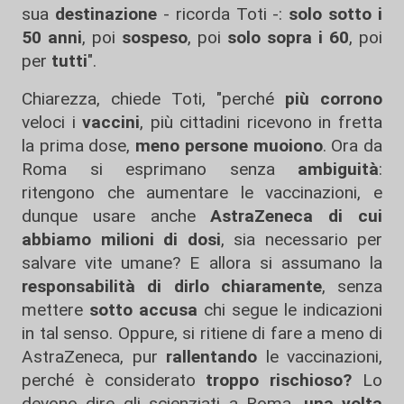
sua
destinazione
- ricorda Toti -:
solo sotto i
50 anni
, poi
sospeso
, poi
solo sopra i 60
, poi
per
tutti
".
Chiarezza, chiede Toti, "perché
più corrono
veloci i
vaccini
, più cittadini ricevono in fretta
la prima dose,
meno persone muoiono
. Ora da
Roma si esprimano senza
ambiguità
:
ritengono che aumentare le vaccinazioni, e
dunque usare anche
AstraZeneca di cui
abbiamo milioni di dosi
, sia necessario per
salvare vite umane? E allora si assumano la
responsabilità di dirlo chiaramente
, senza
mettere
sotto accusa
chi segue le indicazioni
in tal senso. Oppure, si ritiene di fare a meno di
AstraZeneca, pur
rallentando
le vaccinazioni,
perché è considerato
troppo rischioso?
Lo
devono dire gli scienziati a Roma,
una volta