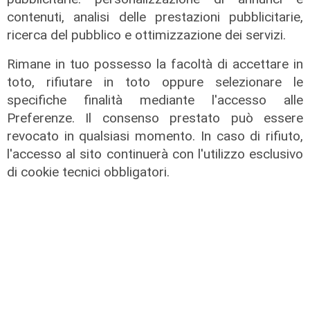
contenuti, analisi delle prestazioni pubblicitarie,
ricerca del pubblico e ottimizzazione dei servizi.
Rimane in tuo possesso la facoltà di accettare in
toto, rifiutare in toto oppure selezionare le
specifiche finalità mediante l'accesso alle
Preferenze. Il consenso prestato può essere
revocato in qualsiasi momento. In caso di rifiuto,
l'accesso al sito continuerà con l'utilizzo esclusivo
L'intervista
di cookie tecnici obbligatori.
Pres. Ceraudo (Medio Ponente):
"Non demonizziamo nessuno, ma
tolleranza zero verso chi porta
degrado"
07/08/2026