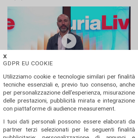
𝗫
GDPR EU COOKIE
Utilizziamo cookie e tecnologie similari per finalità
L'esclusiva
tecniche essenziali e, previo tuo consenso, anche
Vassallo (consigliere delega
per personalizzazione dell'esperienza, misurazione
Vallate) a Telenord: "Riapertura di
delle prestazioni, pubblicità mirata e integrazione
via Lepanto ottima notizia per
con piattaforme di audience measurement.
ridurre il traffico in Valpolcevera"
I tuoi dati personali possono essere elaborati da
07/08/2026
partner terzi selezionati per le seguenti finalità
pubblicitarie: personalizzazione di annunci e