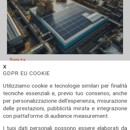
Svolta
𝗫
Bayer elimina la plastica dalla
GDPR EU COOKIE
Cardioaspirina: così un’idea interna
riduce sprechi ed emissioni
Utilizziamo cookie e tecnologie similari per finalità
tecniche essenziali e, previo tuo consenso, anche
02/08/2026
di R.S.
per personalizzazione dell'esperienza, misurazione
delle prestazioni, pubblicità mirata e integrazione
con piattaforme di audience measurement.
I tuoi dati personali possono essere elaborati da