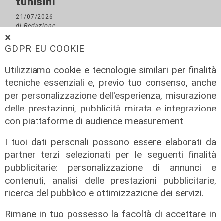
tunisini
21/07/2026
di Redazione
𝗫
GDPR EU COOKIE
Utilizziamo cookie e tecnologie similari per finalità
tecniche essenziali e, previo tuo consenso, anche
per personalizzazione dell'esperienza, misurazione
delle prestazioni, pubblicità mirata e integrazione
con piattaforme di audience measurement.
I tuoi dati personali possono essere elaborati da
partner terzi selezionati per le seguenti finalità
Il progetto
pubblicitarie: personalizzazione di annunci e
Egitto, Alstom alla guida di un
contenuti, analisi delle prestazioni pubblicitarie,
consorzio firma contratti da 690
ricerca del pubblico e ottimizzazione dei servizi.
milioni
Rimane in tuo possesso la facoltà di accettare in
18/06/2026