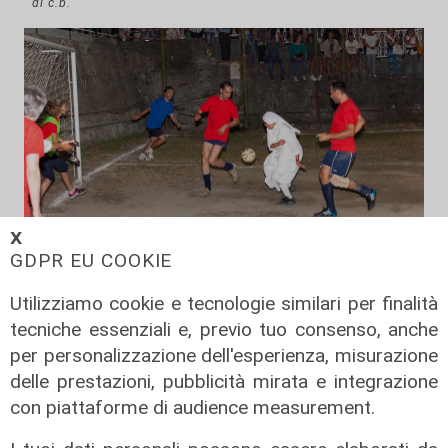
di c.b.
𝗫
GDPR EU COOKIE
Utilizziamo cookie e tecnologie similari per finalità
Il derby
tecniche essenziali e, previo tuo consenso, anche
Mignanego: il 28 agosto la partita
per personalizzazione dell'esperienza, misurazione
dell'estate, preti e suore contro
delle prestazioni, pubblicità mirata e integrazione
sindaci e parlamentari
con piattaforme di audience measurement.
08/08/2026
di Redazione