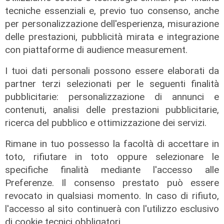
tecniche essenziali e, previo tuo consenso, anche
per personalizzazione dell'esperienza, misurazione
delle prestazioni, pubblicità mirata e integrazione
con piattaforme di audience measurement.
I tuoi dati personali possono essere elaborati da
partner terzi selezionati per le seguenti finalità
pubblicitarie: personalizzazione di annunci e
contenuti, analisi delle prestazioni pubblicitarie,
ricerca del pubblico e ottimizzazione dei servizi.
Spettacolo di luce
Rimane in tuo possesso la facoltà di accettare in
In migliaia a Camogli per la Stella
toto, rifiutare in toto oppure selezionare le
Maris: spiaggia piena per la posa dei
specifiche finalità mediante l'accesso alle
lumini
Preferenze. Il consenso prestato può essere
03/08/2026
revocato in qualsiasi momento. In caso di rifiuto,
di r.c.
l'accesso al sito continuerà con l'utilizzo esclusivo
di cookie tecnici obbligatori.