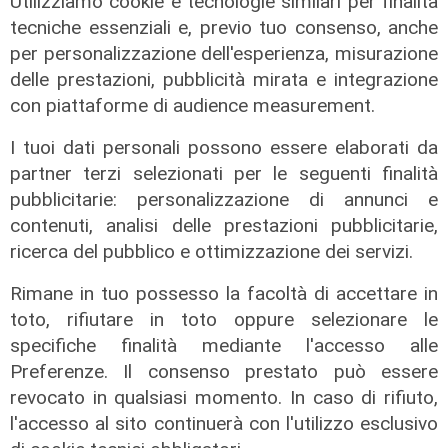
Utilizziamo cookie e tecnologie similari per finalità
tecniche essenziali e, previo tuo consenso, anche
per personalizzazione dell'esperienza, misurazione
delle prestazioni, pubblicità mirata e integrazione
con piattaforme di audience measurement.
I tuoi dati personali possono essere elaborati da
Il finanziamento
partner terzi selezionati per le seguenti finalità
Regione: incrementato di un milione
pubblicitarie: personalizzazione di annunci e
il bando per l'innovazione
contenuti, analisi delle prestazioni pubblicitarie,
nell'agricoltura
ricerca del pubblico e ottimizzazione dei servizi.
04/08/2026
di Redazione
Rimane in tuo possesso la facoltà di accettare in
toto, rifiutare in toto oppure selezionare le
specifiche finalità mediante l'accesso alle
Preferenze. Il consenso prestato può essere
revocato in qualsiasi momento. In caso di rifiuto,
l'accesso al sito continuerà con l'utilizzo esclusivo