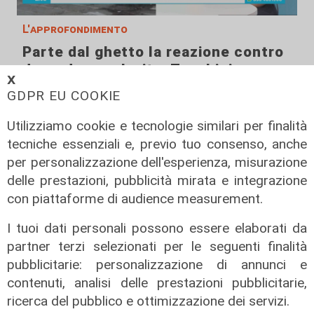
L'approfondimento
Parte dal ghetto la reazione contro
degrado e malavita. Tacchini
𝗫
(Centro Est) a Telenord: "Disagio
GDPR EU COOKIE
sociale avanzato"
Utilizziamo cookie e tecnologie similari per finalità
07/08/2026
tecniche essenziali e, previo tuo consenso, anche
per personalizzazione dell'esperienza, misurazione
delle prestazioni, pubblicità mirata e integrazione
con piattaforme di audience measurement.
I tuoi dati personali possono essere elaborati da
partner terzi selezionati per le seguenti finalità
pubblicitarie: personalizzazione di annunci e
contenuti, analisi delle prestazioni pubblicitarie,
ricerca del pubblico e ottimizzazione dei servizi.