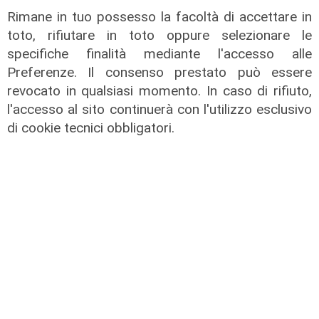
L'esclusiva
Rimane in tuo possesso la facoltà di accettare in
Vassallo (consigliere delega
toto, rifiutare in toto oppure selezionare le
Vallate) a Telenord: "Riapertura di
specifiche finalità mediante l'accesso alle
via Lepanto ottima notizia per
Preferenze. Il consenso prestato può essere
ridurre il traffico in Valpolcevera"
revocato in qualsiasi momento. In caso di rifiuto,
07/08/2026
l'accesso al sito continuerà con l'utilizzo esclusivo
di cookie tecnici obbligatori.
L'intervista
Pres. Ceraudo (Medio Ponente):