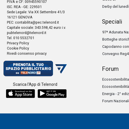
P.IVA e CF: 00945590107
Derby del lunedì
ISC. REA - GE: 229501
Sede Legale: Via XX Settembre 41/3
16121 GENOVA
Speciali
PEC:
contabilita@pec.telenord.it
Capitale sociale: 343.598,42 euro i.v.
97ª Adunata Naz
pubtelenord@telenord.it
Tel. 010 5532701
Botteghe storic
Privacy Policy
Capodanno con 
Cookie Policy
Rivedi consenso privacy
Convegno Reg4
Forum
Ecosostenibilita
Scarica l'App di Telenord
Ecosostenibilità
Energia - 2° edi
Forum Nazionale 