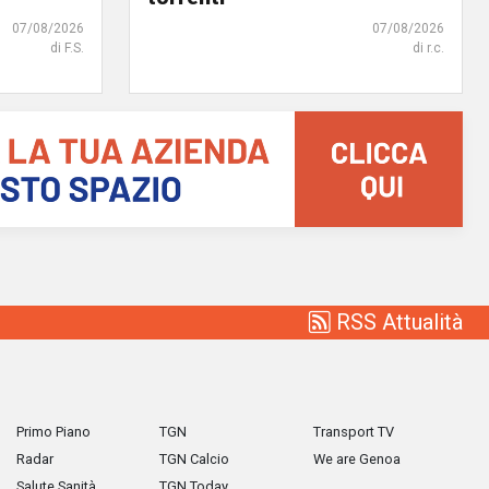
07/08/2026
07/08/2026
di F.S.
di r.c.
RSS Attualità
Primo Piano
TGN
Transport TV
Radar
TGN Calcio
We are Genoa
Salute Sanità
TGN Today