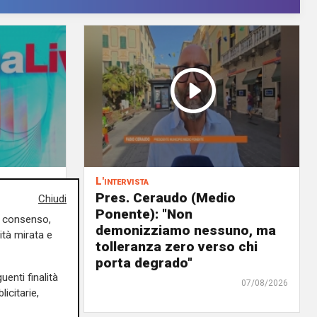
L'intervista
 delega
Pres. Ceraudo (Medio
Chiudi
Ponente): "Non
uo consenso,
panto
demonizziamo nessuno, ma
ità mirata e
urre il
tolleranza zero verso chi
ra"
porta degrado"
uenti finalità
07/08/2026
07/08/2026
icitarie,