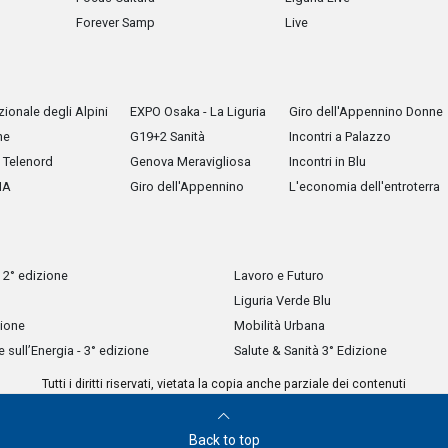
Forever Samp
Live
ionale degli Alpini
EXPO Osaka - La Liguria
Giro dell'Appennino Donne
he
G19+2 Sanità
Incontri a Palazzo
Telenord
Genova Meravigliosa
Incontri in Blu
IA
Giro dell'Appennino
L'economia dell'entroterra
 2° edizione
Lavoro e Futuro
Liguria Verde Blu
zione
Mobilità Urbana
sull’Energia - 3° edizione
Salute & Sanità 3° Edizione
Tutti i diritti riservati, vietata la copia anche parziale dei contenuti
Back to top