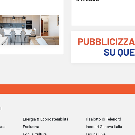
i
Energia & Ecosostenibilità
Il salotto di Telenord
uria
Esclusiva
Incontri Genova Italia
Focus Cultura
Liguria Live