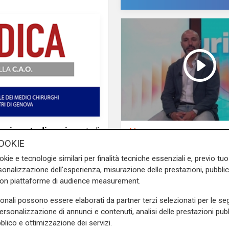
la giornata di oggi,
martedì
L'esclusiva
Vassallo (consigliere
battuta sulla Liguria.
OOKIE
Vallate) a Telenord:
okie e tecnologie similari per finalità tecniche essenziali e, previo t
he ieri sera si è riunito
"Riapertura di via Le
onalizzazione dell'esperienza, misurazione delle prestazioni, pubblic
ll’assessore alla Protezione
ottima notizia per rid
con piattaforme di audience measurement.
 in atto che ieri aveva spinto
traffico in Valpolceve
sonali possono essere elaborati da partner terzi selezionati per le seg
personalizzazione di annunci e contenuti, analisi delle prestazioni pubbl
tanto anche la biblioteca
blico e ottimizzazione dei servizi.