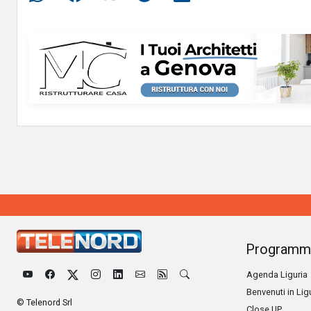
Programm
Agenda Liguria
Benvenuti in Lig
© Telenord Srl
Close UP