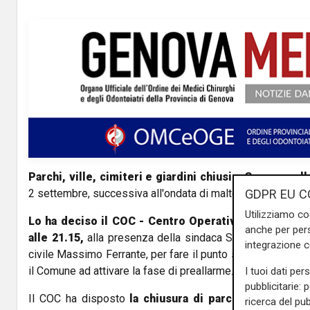
Parchi, ville, cimiteri e giardini chiusi a Genova nel
2 settembre, successiva all'ondata di maltempo che si è ab
GDPR EU C
Utilizziamo co
Lo ha deciso il COC - C
entro Operativo Comunale - c
anche per pers
alle 21.15,
alla presenza della sindaca Silvia Salis e de
integrazione 
civile Massimo Ferrante, per fare il punto sull’allerta gialla
il Comune ad attivare la fase di preallarme.
I tuoi dati per
pubblicitarie: 
Il COC ha disposto
la chiusura di parchi (chiusa per
ricerca del pub