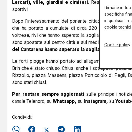
Lercari), ville, giardini e cimiteri.
Restano aperti rego
Rimane in tuo 
sportivi.
specifiche fin
in qualsiasi mo
Dopo l’interessamento del ponente cittadino da parte di
cookie tecnici 
che ha portato a cumulate di circa 220 mm sui bacini 
voltrese, rivi che hanno superato la soglia dell’allarme idr
sono spostate sul centro città e sul medio ponente,
dove
Cookie policy
del Cantarena hanno superato la soglia di preallarme
Le forti piogge hanno portato ad allagamenti sparsi, a
Brin che è stato chiuso. Chiusi anche i sottopassi pedona
Rizzolio, piazza Massena, piazza Porticciolo di Pegli, Bo
sono stati chiusi.
Per restare sempre aggiornati
sulle principali notizi
canale Telenord, su
Whatsapp,
su
Instagram
,
su
Youtub
Condividi: