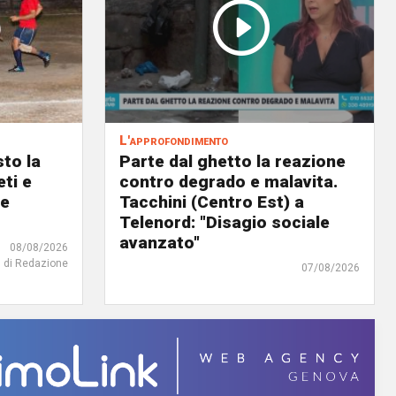
L'approfondimento
to la
Parte dal ghetto la reazione
eti e
contro degrado e malavita.
 e
Tacchini (Centro Est) a
Telenord: "Disagio sociale
avanzato"
08/08/2026
di Redazione
07/08/2026