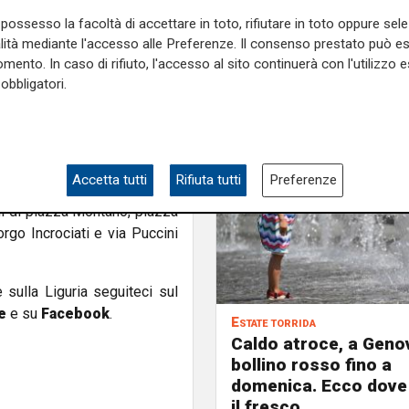
larmente mercati e impianti
possesso la facoltà di accettare in toto, rifiutare in toto oppure sele
alità mediante l'accesso alle Preferenze. Il consenso prestato può 
mento. In caso di rifiuto, l'accesso al sito continuerà con l'utilizzo e
 una struttura temporalesca
obbligatori.
del Leira e del Cerusa nel
ometrico, le precipitazioni si
 i bacini del Ruscarolo e
.
Accetta tutti
Rifiuta tutti
Preferenze
d esempio nel sottopasso di
li di piazza Montano, piazza
rgo Incrociati e via Puccini
e sulla Liguria seguiteci sul
e
e su
Facebook
.
Estate torrida
Caldo atroce, a Geno
bollino rosso fino a
domenica. Ecco dove
il fresco