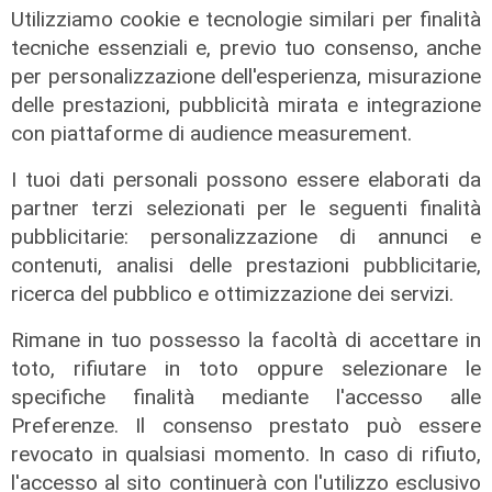
Utilizziamo cookie e tecnologie similari per finalità
Interporto di Vado, rinnovato il Cda:
tecniche essenziali e, previo tuo consenso, anche
Pierangelo Olivieri presidente
per personalizzazione dell'esperienza, misurazione
22/07/2026
delle prestazioni, pubblicità mirata e integrazione
di Redazione
con piattaforme di audience measurement.
I tuoi dati personali possono essere elaborati da
partner terzi selezionati per le seguenti finalità
pubblicitarie: personalizzazione di annunci e
contenuti, analisi delle prestazioni pubblicitarie,
ricerca del pubblico e ottimizzazione dei servizi.
Rimane in tuo possesso la facoltà di accettare in
toto, rifiutare in toto oppure selezionare le
specifiche finalità mediante l'accesso alle
Il percorso
Preferenze. Il consenso prestato può essere
Gruppo Fs, Piano Mattei: al via
revocato in qualsiasi momento. In caso di rifiuto,
l'esperienza in Italia di 14 lavoratori
l'accesso al sito continuerà con l'utilizzo esclusivo