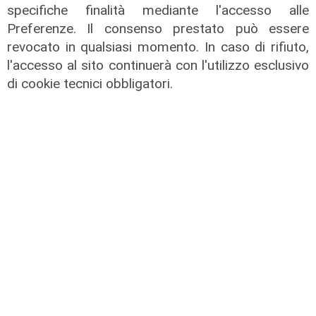
specifiche finalità mediante l'accesso alle
Preferenze. Il consenso prestato può essere
La nomina
revocato in qualsiasi momento. In caso di rifiuto,
EAV, nuovo corso per la mobilità in
l'accesso al sito continuerà con l'utilizzo esclusivo
Campania: Pietro Diamantini
di cookie tecnici obbligatori.
nominato Amministratore Unico
15/07/2026
di Redazione