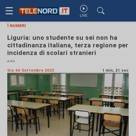
☰
LIVE
I numeri
Liguria: uno studente su sei non ha
cittadinanza italiana, terza regione per
incidenza di scolari stranieri
di R.S.
Gio 04 Settembre 2025
1 min, 21 sec