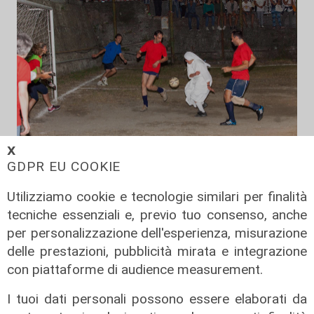
𝗫
GDPR EU COOKIE
Il derby
Utilizziamo cookie e tecnologie similari per finalità
tecniche essenziali e, previo tuo consenso, anche
Mignanego: il 28 agosto la partita
per personalizzazione dell'esperienza, misurazione
dell'estate, preti e suore contro
sindaci e parlamentari
delle prestazioni, pubblicità mirata e integrazione
con piattaforme di audience measurement.
08/08/2026
di Redazione
I tuoi dati personali possono essere elaborati da