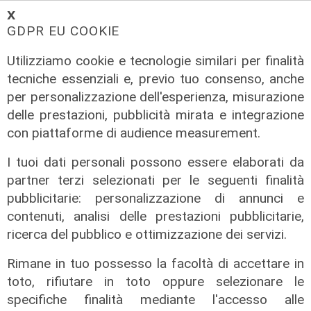
𝗫
ALTRE NOTIZIE
GDPR EU COOKIE
Utilizziamo cookie e tecnologie similari per finalità
tecniche essenziali e, previo tuo consenso, anche
per personalizzazione dell'esperienza, misurazione
delle prestazioni, pubblicità mirata e integrazione
con piattaforme di audience measurement.
I tuoi dati personali possono essere elaborati da
partner terzi selezionati per le seguenti finalità
pubblicitarie: personalizzazione di annunci e
contenuti, analisi delle prestazioni pubblicitarie,
i dati di oggi
ricerca del pubblico e ottimizzazione dei servizi.
Coronavirus, oggi 162 nuovi casi in
Liguria, 89 ospedalizzati, 11 in
Rimane in tuo possesso la facoltà di accettare in
terapia intensiva
toto, rifiutare in toto oppure selezionare le
specifiche finalità mediante l'accesso alle
22/08/2021
di Anna Li Vigni