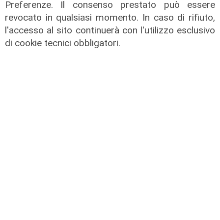
Preferenze. Il consenso prestato può essere
revocato in qualsiasi momento. In caso di rifiuto,
l'accesso al sito continuerà con l'utilizzo esclusivo
di cookie tecnici obbligatori.
I dati
Coronavirus, oggi i casi in Liguria
sono 153
21/08/2021