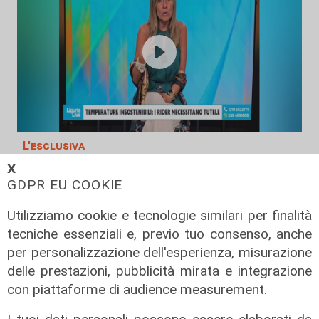
L'esclusiva
Bordilli (Lega): "Favorevole alle
𝗫
GDPR EU COOKIE
norme anti - maranza. Cpr
necessario per aumentare i
Utilizziamo cookie e tecnologie similari per finalità
rimpatri"
tecniche essenziali e, previo tuo consenso, anche
05/08/2026
per personalizzazione dell'esperienza, misurazione
delle prestazioni, pubblicità mirata e integrazione
con piattaforme di audience measurement.