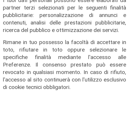
I tuoi dati personali possono essere elaborati da
partner terzi selezionati per le seguenti finalità
pubblicitarie: personalizzazione di annunci e
contenuti, analisi delle prestazioni pubblicitarie,
ricerca del pubblico e ottimizzazione dei servizi.
Rimane in tuo possesso la facoltà di accettare in
toto, rifiutare in toto oppure selezionare le
specifiche finalità mediante l'accesso alle
Il finanziamento
Preferenze. Il consenso prestato può essere
Regione: incrementato di un milione
revocato in qualsiasi momento. In caso di rifiuto,
il bando per l'innovazione
l'accesso al sito continuerà con l'utilizzo esclusivo
nell'agricoltura
di cookie tecnici obbligatori.
04/08/2026
di Redazione