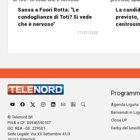
Sansa a Fuori Rotta: "Le
La candid
condoglianze di Toti? Si vede
previsto,
che è nervoso"
centrosin
17/07/2020
Programm
Agenda Liguria
Benvenuti in Lig
© Telenord Srl
Close UP
P.IVA e CF: 00945590107
Derby del lunedì
ISC. REA - GE: 229501
Sede Legale: Via XX Settembre 41/3
16121 GENOVA