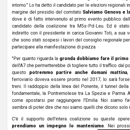
intorno." Lo ha detto il candidato per le elezioni regionali i
margine del presidio del comitato
Salviamo Genova e l
dove è di fatto intervenuto al primo evento pubblico dal
candidato della coalizione tra M5s-Pd-Leu. Ed è stat
indiretto con il presidente in carica Giovanni Toti, a sua 
che sono stati sospesi i lavori del consiglio regionale per
partecipare alla manifestazione di piazza.
"Per quanto riguarda la
gronda dobbiamo fare il primo 
dell'A7 che permetterebbe di togliere tutto il traffico dal 
questo
potremmo partire anche domani mattina
,
ferroviario doveva essere pronto nel 2017, lo sarà fors
treni. Il raddoppio della linea del Ponente, il tunnel del
fondamentale, la Pontremolese tra La Spezia e Parma. A
come spostarsi per raggiungere l'Emilia. Noi siamo fav
sembra di poter dire che noi siamo quelli che dicono solo 
C'è il supporto dell'intera coalizione su queste ope
prendiamo un impegno lo manteniamo
. Nei pross