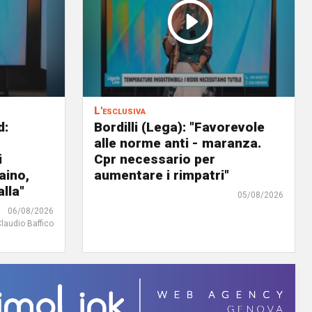
L'esclusiva
d:
Bordilli (Lega): "Favorevole
alle norme anti - maranza.
i
Cpr necessario per
aino,
aumentare i rimpatri"
lla"
05/08/2026
06/08/2026
Claudio Baffico