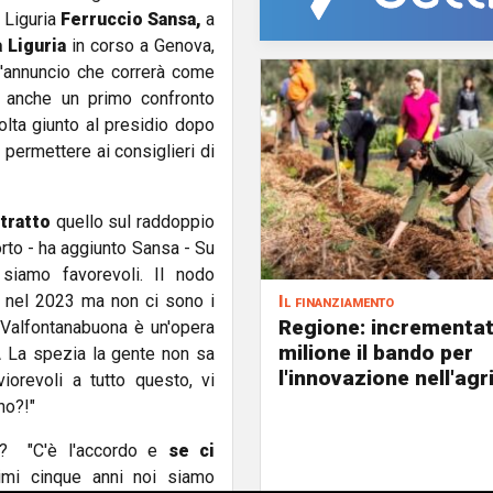
n Liguria
Ferruccio Sansa,
a
a
Liguria
in corso a Genova,
l'annuncio che correrà come
o anche un primo confronto
volta giunto al presidio dopo
 permettere ai consiglieri di
tratto
quello sul raddoppio
porto - ha aggiunto Sansa - Su
 siamo favorevoli. Il nodo
e nel 2023 ma non ci sono i
Il finanziamento
Regione: incrementat
la Valfontanabuona è un'opera
milione il bando per
 La spezia la gente non sa
l'innovazione nell'agr
iorevoli a tutto questo, vi
no?!"
re? "C'è l'accordo e
se ci
imi cinque anni noi siamo