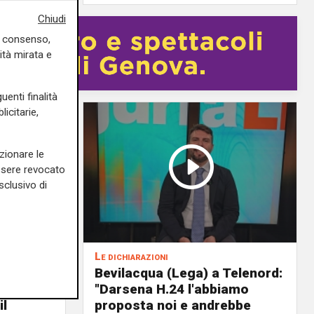
Chiudi
uo consenso,
ità mirata e
uenti finalità
icitarie,
zionare le
essere revocato
sclusivo di
Le dichiarazioni
ochi
Bevilacqua (Lega) a Telenord:
i della
"Darsena H.24 l'abbiamo
il
proposta noi e andrebbe