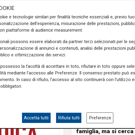
amoci che lo sviluppo della
OOKIE
isogno anche di autostrade
okie e tecnologie similari per finalità tecniche essenziali e, previo t
che dalla più remota frazione
onalizzazione dell'esperienza, misurazione delle prestazioni, pubblic
è sono privi di servizi."
con piattaforme di audience measurement.
e sulla Liguria seguiteci sul
sonali possono essere elaborati da partner terzi selezionati per le seg
e
e su
Facebook
.
personalizzazione di annunci e contenuti, analisi delle prestazioni pubbl
blico e ottimizzazione dei servizi.
possesso la facoltà di accettare in toto, rifiutare in toto oppure sele
ia
alità mediante l'accesso alle Preferenze. Il consenso prestato può 
mento. In caso di rifiuto, l'accesso al sito continuerà con l'utilizzo e
obbligatori.
L'analisi
Claudio Montaldo: "P
Accetta tutti
Rifiuta tutti
Preferenze
punti d'incontro e cris
famiglia, ma si cerca 