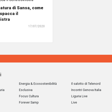
atura di Sansa, come
 spacca il
istra
17/07/2020
i
Energia & Ecosostenibilità
Il salotto di Telenord
uria
Esclusiva
Incontri Genova Italia
Focus Cultura
Liguria Live
Forever Samp
Live