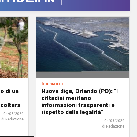
Il dibattito
o di un
Nuova diga, Orlando (PD): "I
cittadini meritano
icoltura
informazioni trasparenti e
rispetto della legalità"
04/08/2026
di Redazione
04/08/2026
di Redazione