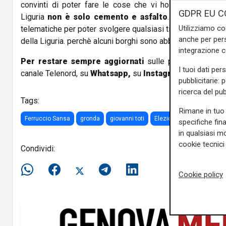
convinti di poter fare le cose che vi ho detto. Ricordi
GDPR EU C
Liguria
non è solo cemento e asfalto
. Noi abbiamo b
Utilizziamo co
telematiche per poter svolgere qualsiasi tipo di lavoro an
anche per pers
della Liguria. perchè alcuni borghi sono abbandonati? Perch
integrazione 
Per restare sempre aggiornati
sulle principali notizi
I tuoi dati per
canale Telenord, su
Whatsapp,
su
Instagram
,
su
Youtub
pubblicitarie: 
ricerca del pub
Tags:
Rimane in tuo 
Ferruccio Sansa
gronda
giovanni toti
Elezioni regionali
Ligur
specifiche fin
in qualsiasi mo
cookie tecnici 
Condividi:
Cookie policy