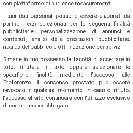
Bordilli (Lega): "Favorevole alle
con piattaforme di audience measurement.
norme anti - maranza. Cpr
necessario per aumentare i
I tuoi dati personali possono essere elaborati da
rimpatri"
partner terzi selezionati per le seguenti finalità
pubblicitarie: personalizzazione di annunci e
05/08/2026
contenuti, analisi delle prestazioni pubblicitarie,
ricerca del pubblico e ottimizzazione dei servizi.
Rimane in tuo possesso la facoltà di accettare in
toto, rifiutare in toto oppure selezionare le
specifiche finalità mediante l'accesso alle
Preferenze. Il consenso prestato può essere
revocato in qualsiasi momento. In caso di rifiuto,
l'accesso al sito continuerà con l'utilizzo esclusivo
di cookie tecnici obbligatori.
Il finanziamento
Regione: incrementato di un milione