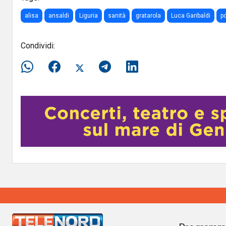
alisa
ansaldi
Liguria
sanità
gratarola
Luca Garibaldi
p
Condividi: