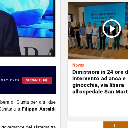
Novità
Dimissioni in 24 ore 
intervento ad anca e
ginocchia, via libera
all'ospedale San Mar
era di Giunta per altri due
Sanitaria a
Filippo Ansaldi
i governance del sistema tra