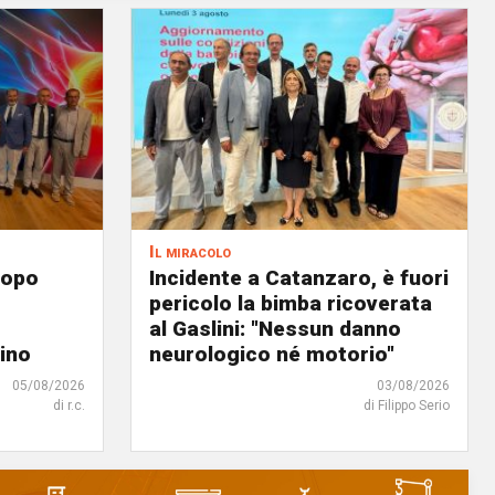
Il miracolo
dopo
Incidente a Catanzaro, è fuori
pericolo la bimba ricoverata
al Gaslini: "Nessun danno
tino
neurologico né motorio"
05/08/2026
03/08/2026
di r.c.
di Filippo Serio