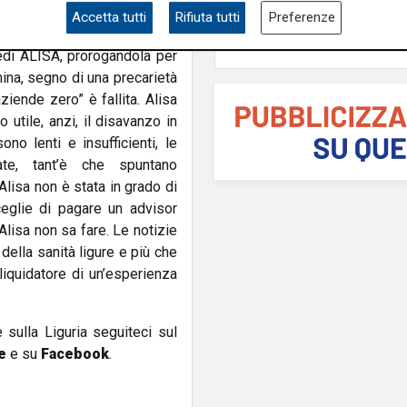
Accetta tutti
Rifiuta tutti
Preferenze
ca Garibaldi
: "La Giunta
edi ALISA, prorogandola per
na, segno di una precarietà
ziende zero” è fallita. Alisa
 utile, anzi, il disavanzo in
no lenti e insufficienti, le
te, tant’è che spuntano
Alisa non è stata in grado di
ceglie di pagare un advisor
Alisa non sa fare. Le notizie
della sanità ligure e più che
iquidatore di un’esperienza
e sulla Liguria seguiteci sul
e
e su
Facebook
.