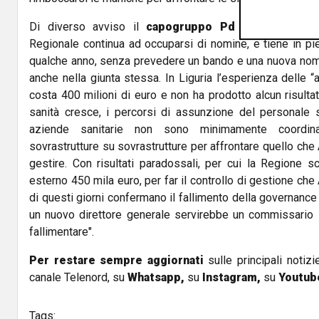
Di diverso avviso il
capogruppo Pd in Regione Lu
Regionale continua ad occuparsi di nomine, e tiene in pi
qualche anno, senza prevedere un bando e una nuova nomi
anche nella giunta stessa. In Liguria l’esperienza delle “a
costa 400 milioni di euro e non ha prodotto alcun risultato
sanità cresce, i percorsi di assunzione del personale so
aziende sanitarie non sono minimamente coordina
sovrastrutture su sovrastrutture per affrontare quello che 
gestire. Con risultati paradossali, per cui la Regione s
esterno 450 mila euro, per far il controllo di gestione che 
di questi giorni confermano il fallimento della governance 
un nuovo direttore generale servirebbe un commissario l
fallimentare".
Per restare sempre aggiornati
sulle principali notizi
canale Telenord, su
Whatsapp,
su
Instagram
,
su
Youtub
Tags: