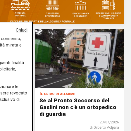
Chiudi
uo consenso,
ità mirata e
uenti finalità
icitarie,
zionare le
essere revocato
Il grido di allarme
sclusivo di
teo di
Se al Pronto Soccorso del
De
Gaslini non c'è un ortopedico
ti dalle
di guardia
plica:
23/07/2026
amento"
di Gilberto Volpara