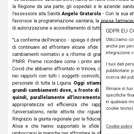
la Regione da una parte, gli ospedali e le aziende sanitar
l'assessore alla Sanità
Angelo Gratarola
- Con la sua att
favorisce la programmazione sanitaria, la spesa farmaceu
di autorizzazione e accreditamento di tutto il sistema sanit
GDPR EU C
Utilizziamo co
"La conferma dell'incarico - spiega il direttore generale
Fi
anche per pers
di continuare ad affrontare alcune sfide che, come altr
integrazione 
cambiamenti normativi e a riforme di grande rilievo come 
PNRR. Preme ricordare come i primi anni del mandato so
I tuoi dati per
Covid che abbiamo affrontato in trincea, cementando uno s
pubblicitarie: 
nei rapporti con tutti i soggetti coinvolti, Governo, Regi
ricerca del pub
personale di tutta la Liguria.
Oggi stiamo invece viven
Rimane in tuo 
grandi cambiamenti dove, a fronte di risorse defin
specifiche fin
quindi, parallelamente all'incremento della produtt
in qualsiasi mo
appropriatezza ed efficienza che rappresentano orm
cookie tecnici 
l'universalismo, nelle attività che riguardano le rispos
Ringrazio la giunta regionale per la fiducia rinnovata e tut
Alisa e che hanno supportato le sfide di questi tre
Cookie policy
rimboccarsi le maniche per affrontare le sfide che abbiamo