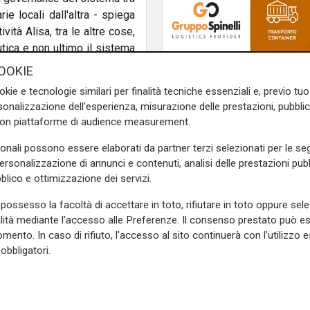
ie locali dall'altra - spiega
ività Alisa, tra le altre cose,
tica e non ultimo il sistema
ario e sociosanitario".
OOKIE
okie e tecnologie similari per finalità tecniche essenziali e, previo t
lippo Ansaldi
- ci permette
onalizzazione dell'esperienza, misurazione delle prestazioni, pubblic
e regioni, sono connesse ai
con piattaforme di audience measurement.
quella in atto attraverso il
no stati caratterizzati dal
sonali possono essere elaborati da partner terzi selezionati per le seg
pirito di squadra in Alisa e
personalizzazione di annunci e contenuti, analisi delle prestazioni pubbl
one, Asl, ospedali, medici e
blico e ottimizzazione dei servizi.
do un periodo storico di
possesso la facoltà di accettare in toto, rifiutare in toto oppure sele
ite, aumenta la domanda e
alità mediante l'accesso alle Preferenze. Il consenso prestato può 
La denuncia
ività
, dobbiamo puntare su
mento. In caso di rifiuto, l'accesso al sito continuerà con l'utilizzo e
Caro carburante, cor
ai un must per garantire
obbligatori.
ambulanze in piazza 
te ai bisogni del cittadino.
Ferrari. Anas: "Ignora
te le persone che lavorano in
istituzioni". Nicolo' re
 anni e che sono pronte a
"Accuse senza fond
 davanti".