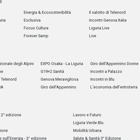
i
Energia & Ecosostenibilità
Il salotto di Telenord
uria
Esclusiva
Incontri Genova Italia
Focus Cultura
Liguria Live
Forever Samp
Live
ionale degli Alpini
EXPO Osaka - La Liguria
Giro dell'Appennino Donne
he
G19+2 Sanità
Incontri a Palazzo
Telenord
Genova Meravigliosa
Incontri in Blu
IA
Giro dell'Appennino
L'economia dell'entroterra
 2° edizione
Lavoro e Futuro
Liguria Verde Blu
zione
Mobilità Urbana
sull’Energia - 3° edizione
Salute & Sanità 3° Edizione