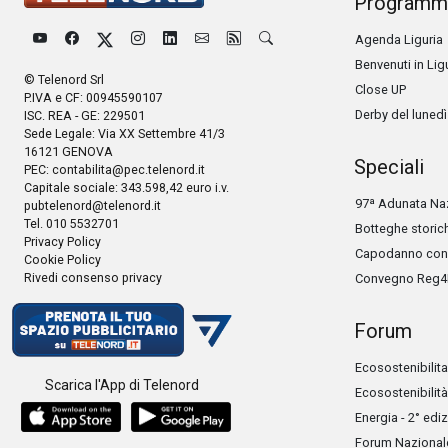
Programm
Agenda Liguria
Benvenuti in Lig
© Telenord Srl
Close UP
P.IVA e CF: 00945590107
Derby del lunedì
ISC. REA - GE: 229501
Sede Legale: Via XX Settembre 41/3
16121 GENOVA
Speciali
PEC:
contabilita@pec.telenord.it
Capitale sociale: 343.598,42 euro i.v.
97ª Adunata Naz
pubtelenord@telenord.it
Tel. 010 5532701
Botteghe storic
Privacy Policy
Capodanno con 
Cookie Policy
Rivedi consenso privacy
Convegno Reg4
Forum
Ecosostenibilita
Scarica l'App di Telenord
Ecosostenibilità
Energia - 2° edi
Forum Nazionale 