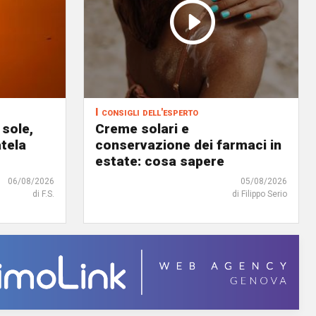
I consigli dell'esperto
 sole,
Creme solari e
atela
conservazione dei farmaci in
estate: cosa sapere
06/08/2026
05/08/2026
di F.S.
di Filippo Serio