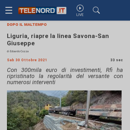
☰
LIVE
dopo il maltempo
Liguria, riapre la linea Savona-San
Giuseppe
di Edoardo Cozza
Sab 30 Ottobre 2021
33 sec
Con 300mila euro di investimenti, Rfi ha
ripristinato la regolarità del versante con
numerosi interventi