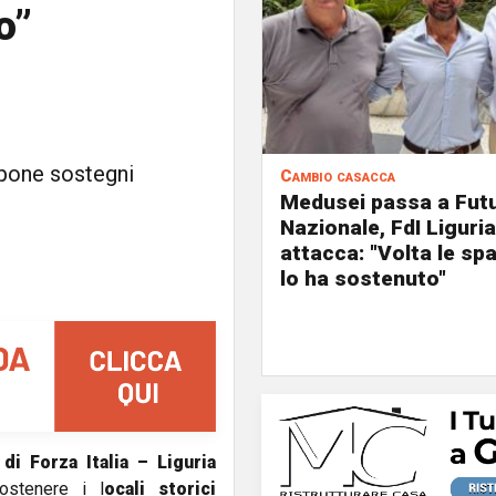
o”
opone sostegni
Cambio casacca
Medusei passa a Fut
Nazionale, FdI Liguria
attacca: "Volta le spa
lo ha sostenuto"
di Forza Italia – Liguria
ostenere i l
ocali storici