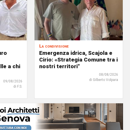
La condivisione
uro
Emergenza idrica, Scajola e
Cirio: «Strategia Comune tra i
lle a chi
nostri territori"
08/08/2026
di Gilberto Volpara
09/08/2026
di F.S.