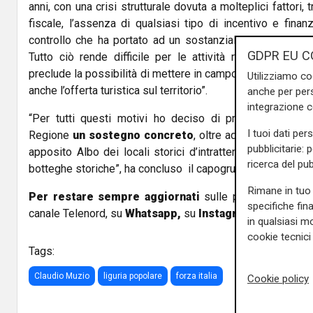
anni, con una crisi strutturale dovuta a molteplici fattori, 
fiscale, l’assenza di qualsiasi tipo di incentivo e finan
controllo che ha portato ad un sostanziale indeboliment
GDPR EU C
Tutto ciò rende difficile per le attività regolari garanti
preclude la possibilità di mettere in campo un piano di in
Utilizziamo co
anche l’offerta turistica sul territorio”.
anche per pers
integrazione 
“Per tutti questi motivi ho deciso di presentare ques
I tuoi dati per
Regione
un sostegno concreto
, oltre ad una forma di tu
pubblicitarie: 
apposito Albo dei locali storici d’intrattenimento, così 
ricerca del pub
botteghe storiche”, ha concluso il capogruppo di Forza Ital
Rimane in tuo 
Per restare sempre aggiornati
sulle principali notizi
specifiche fin
canale Telenord, su
Whatsapp,
su
Instagram
,
su
Youtub
in qualsiasi mo
cookie tecnici 
Tags:
Claudio Muzio
liguria popolare
forza italia
Cookie policy