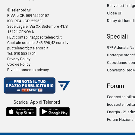
Benvenuti in Lig
© Telenord Srl
Close UP
P.IVA e CF: 00945590107
Derby del lunedì
ISC. REA - GE: 229501
Sede Legale: Via XX Settembre 41/3
16121 GENOVA
Speciali
PEC:
contabilita@pec.telenord.it
Capitale sociale: 343.598,42 euro i.v.
97ª Adunata Naz
pubtelenord@telenord.it
Tel. 010 5532701
Botteghe storic
Privacy Policy
Capodanno con 
Cookie Policy
Rivedi consenso privacy
Convegno Reg4
Forum
Ecosostenibilita
Scarica l'App di Telenord
Ecosostenibilità
Energia - 2° edi
Forum Nazionale 