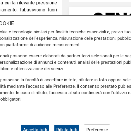
tra cui la rilevante pressione
ziamento, l’abusivismo fuori
o delle norme di sicurezza.
OOKIE
re la continuità aziendale e
vestimenti, impoverendo così
okie e tecnologie similari per finalità tecniche essenziali e, previo t
onalizzazione dell'esperienza, misurazione delle prestazioni, pubblic
con piattaforme di audience measurement.
ta mozione, chiedendo alla
sonali possono essere elaborati da partner terzi selezionati per le seg
tela quale l’istituzione di un
personalizzazione di annunci e contenuti, analisi delle prestazioni pubbl
come fatto per i negozi e le
blico e ottimizzazione dei servizi.
ia – Liguria Popolare.
possesso la facoltà di accettare in toto, rifiutare in toto oppure sele
e sulla Liguria seguiteci sul
alità mediante l'accesso alle Preferenze. Il consenso prestato può 
e
e su
Facebook
.
mento. In caso di rifiuto, l'accesso al sito continuerà con l'utilizzo e
obbligatori.
Accetta tutti
Rifiuta tutti
Preferenze