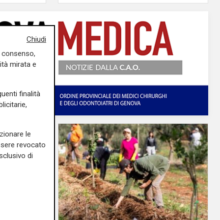
Chiudi
uo consenso,
ità mirata e
uenti finalità
icitarie,
zionare le
essere revocato
sclusivo di