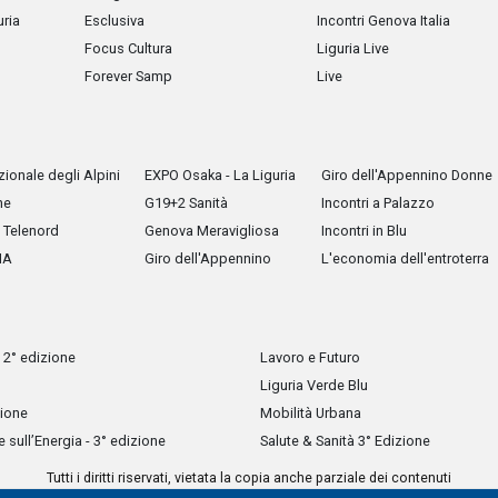
uria
Esclusiva
Incontri Genova Italia
Focus Cultura
Liguria Live
Forever Samp
Live
ionale degli Alpini
EXPO Osaka - La Liguria
Giro dell'Appennino Donne
he
G19+2 Sanità
Incontri a Palazzo
Telenord
Genova Meravigliosa
Incontri in Blu
IA
Giro dell'Appennino
L'economia dell'entroterra
 2° edizione
Lavoro e Futuro
Liguria Verde Blu
zione
Mobilità Urbana
sull’Energia - 3° edizione
Salute & Sanità 3° Edizione
Tutti i diritti riservati, vietata la copia anche parziale dei contenuti