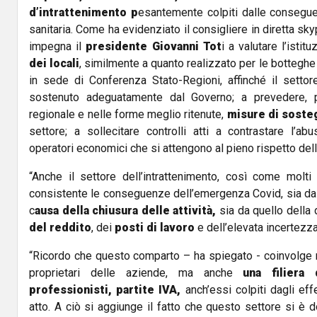
d’intrattenimento p
esantemente colpiti dalle consegu
sanitaria. Come ha evidenziato il consigliere in diretta s
impegna il
presidente Giovanni Tot
i a valutare l’istit
dei locali
, similmente a quanto realizzato per le botteghe s
in sede di Conferenza Stato-Regioni, affinché il settore
sostenuto adeguatamente dal Governo; a prevedere, 
regionale e nelle forme meglio ritenute,
misure di sost
settore; a sollecitare controlli atti a contrastare l’a
operatori economici che si attengono al pieno rispetto del
“Anche il settore dell’intrattenimento, così come molti 
consistente le conseguenze dell’emergenza Covid, sia dal p
c
ausa della chiusura delle attività,
sia da quello della
del reddito
, dei
posti di lavoro
e dell’elevata incertezza
“Ricordo che questo comparto – ha spiegato - coinvolge n
proprietari delle aziende, ma anche
una filiera 
professionisti, partite IVA,
anch’essi colpiti dagli eff
atto. A ciò si aggiunge il fatto che questo settore si è d