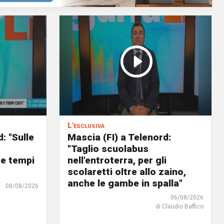
L'esclusiva
: "Sulle
Mascia (FI) a Telenord:
o
"Taglio scuolabus
 e tempi
nell'entroterra, per gli
scolaretti oltre allo zaino,
anche le gambe in spalla"
08/08/2026
06/08/2026
di Claudio Baffico