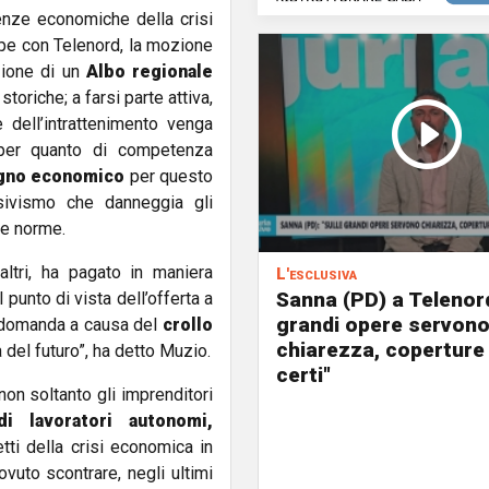
enze economiche della crisi
kype con Telenord, la mozione
uzione di un
Albo regionale
toriche; a farsi parte attiva,
 dell’intrattenimento venga
per quanto di competenza
egno economico
per questo
busivismo che danneggia gli
le norme.
altri, ha pagato in maniera
L'esclusiva
Sanna (PD) a Telenord
unto di vista dell’offerta a
grandi opere servon
 domanda a causa del
crollo
chiarezza, coperture
 del futuro”, ha detto Muzio.
certi"
on soltanto gli imprenditori
di lavoratori autonomi,
etti della crisi economica in
ovuto scontrare, negli ultimi