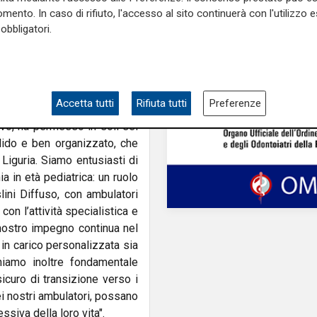
anziale alla definizione del
mento. In caso di rifiuto, l'accesso al sito continuerà con l'utilizzo e
nte che rafforza la qualità e
obbligatori.
seppe Spiga,
vicedirettore
verno Clinico-. Il Gaslini ha
nte Celiachia, mettendo a
ro Regionale di Riferimento
Accetta tutti
Rifiuta tutti
Preferenze
he da sempre caratterizza il
tivo, ha permesso in soli sei
lido e ben organizzato, che
 Liguria. Siamo entusiasti di
a in età pediatrica: un ruolo
ini Diffuso, con ambulatori
 con l’attività specialistica e
 nostro impegno continua nel
 in carico personalizzata sia
eniamo inoltre fondamentale
icuro di transizione verso i
nei nostri ambulatori, possano
siva della loro vita".