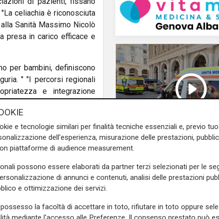
iazioni di pazienti, fissano
 "La celiachia è riconosciuta
 alla Sanità Massimo Nicolò
 presa in carico efficace e
no per bambini, definiscono
ria. " "I percorsi regionali
ropriatezza e integrazione
ice del Settore Politiche del
OOKIE
zione adulta e pediatrica, è
gli attori coinvolti. I PDTA
okie e tecnologie similari per finalità tecniche essenziali e, previo t
onalizzazione dell'esperienza, misurazione delle prestazioni, pubblic
 cura e il follow-up della
con piattaforme di audience measurement.
attenersi, a garanzia di un
La denuncia
Caro carburante, cor
sonali possono essere elaborati da partner terzi selezionati per le seg
ambulanze in piazza 
personalizzazione di annunci e contenuti, analisi delle prestazioni pubbl
edale Galliera per gli adulti
Ferrari. Anas: "Ignora
blico e ottimizzazione dei servizi.
ncano numerosi presidi spoke e
istituzioni". Nicolo' re
possesso la facoltà di accettare in toto, rifiutare in toto oppure sele
"Accuse senza fond
alità mediante l'accesso alle Preferenze. Il consenso prestato può 