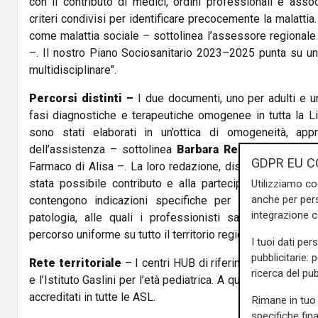
con il contributo di medici, ordini professionali e assoc
criteri condivisi per identificare precocemente la malattia.
come malattia sociale – sottolinea l’assessore regionale
–. Il nostro Piano Sociosanitario 2023–2025 punta su una
multidisciplinare".
Percorsi distinti –
I due documenti, uno per adulti e u
fasi diagnostiche e terapeutiche omogenee in tutta la Ligu
sono stati elaborati in un’ottica di omogeneità, app
dell’assistenza – sottolinea
Barbara Rebesco,
direttr
GDPR EU C
Farmaco di Alisa –. La loro redazione, distinta per popola
stata possibile contributo e alla partecipazione di tutti 
Utilizziamo co
anche per pers
contengono indicazioni specifiche per la diagnosi, la
integrazione 
patologia, alle quali i professionisti sanitari devono 
percorso uniforme su tutto il territorio regionale".
I tuoi dati per
pubblicitarie: 
Rete territoriale
– I centri HUB di riferimento sono l’Osp
ricerca del pub
e l’Istituto Gaslini per l’età pediatrica. A questi si affia
accreditati in tutte le ASL.
Rimane in tuo 
specifiche fin