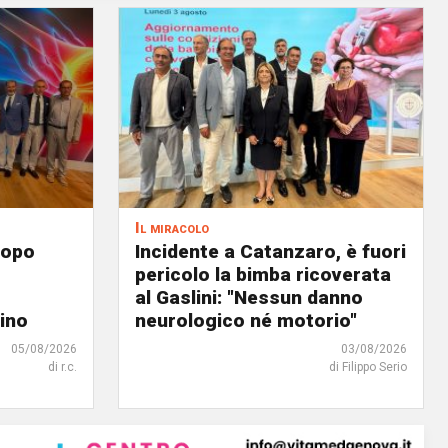
Il miracolo
dopo
Incidente a Catanzaro, è fuori
pericolo la bimba ricoverata
al Gaslini: "Nessun danno
tino
neurologico né motorio"
05/08/2026
03/08/2026
di r.c.
di Filippo Serio