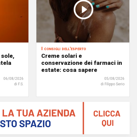
I consigli dell'esperto
 sole,
Creme solari e
atela
conservazione dei farmaci in
estate: cosa sapere
06/08/2026
05/08/2026
di F.S.
di Filippo Serio