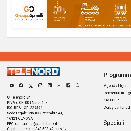
Programm
Agenda Liguria
Benvenuti in Lig
© Telenord Srl
Close UP
P.IVA e CF: 00945590107
Derby del lunedì
ISC. REA - GE: 229501
Sede Legale: Via XX Settembre 41/3
16121 GENOVA
Speciali
PEC:
contabilita@pec.telenord.it
Capitale sociale: 343.598,42 euro i.v.