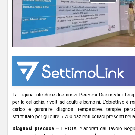
P
l
a
y
V
i
d
La Liguria introduce due nuovi Percorsi Diagnostici Tera
e
per la celiachia, rivolti ad adulti e bambini. L’obiettivo è
o
carico e garantire diagnosi tempestive, terapie pers
strutturato per gli oltre 6.700 pazienti celiaci presenti nell
Diagnosi precoce
– I PDTA, elaborati dal Tavolo Reg