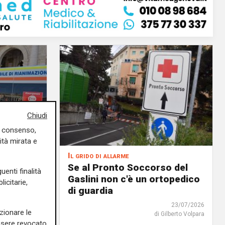
Chiudi
uo consenso,
ità mirata e
Il grido di allarme
teo di
Se al Pronto Soccorso del
uenti finalità
De
Gaslini non c'è un ortopedico
icitarie,
ti dalle
di guardia
plica:
23/07/2026
zionare le
amento"
di Gilberto Volpara
essere revocato