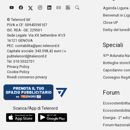
Agenda Liguria
Benvenuti in Lig
© Telenord Srl
Close UP
P.IVA e CF: 00945590107
Derby del lunedì
ISC. REA - GE: 229501
Sede Legale: Via XX Settembre 41/3
16121 GENOVA
Speciali
PEC:
contabilita@pec.telenord.it
Capitale sociale: 343.598,42 euro i.v.
97ª Adunata Naz
pubtelenord@telenord.it
Tel. 010 5532701
Botteghe storic
Privacy Policy
Capodanno con 
Cookie Policy
Rivedi consenso privacy
Convegno Reg4
Forum
Ecosostenibilita
Scarica l'App di Telenord
Ecosostenibilità
Energia - 2° edi
Forum Nazionale 