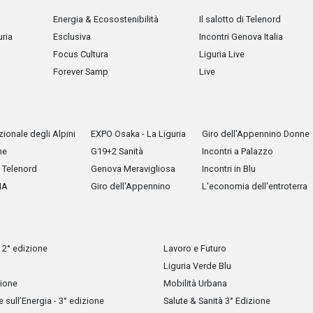
Energia & Ecosostenibilità
Il salotto di Telenord
uria
Esclusiva
Incontri Genova Italia
Focus Cultura
Liguria Live
Forever Samp
Live
ionale degli Alpini
EXPO Osaka - La Liguria
Giro dell'Appennino Donne
he
G19+2 Sanità
Incontri a Palazzo
Telenord
Genova Meravigliosa
Incontri in Blu
IA
Giro dell'Appennino
L'economia dell'entroterra
 2° edizione
Lavoro e Futuro
Liguria Verde Blu
zione
Mobilità Urbana
sull’Energia - 3° edizione
Salute & Sanità 3° Edizione