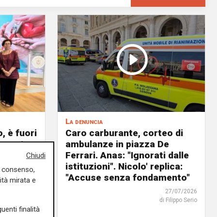
La denuncia
, è fuori
Caro carburante, corteo di
overata
ambulanze in piazza De
anno
Ferrari. Anas: "Ignorati dalle
Chiudi
io"
istituzioni". Nicolo' replica:
uo consenso,
"Accuse senza fondamento"
ità mirata e
03/08/2026
di Filippo Serio
27/07/2026
di Filippo Serio
uenti finalità