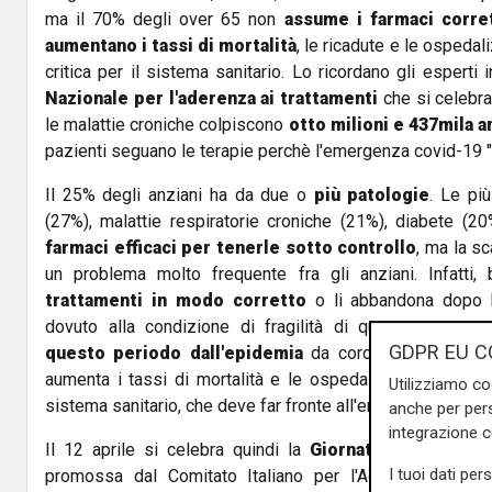
ma il 70% degli over 65 non
assume i farmaci corre
aumentano i tassi di mortalità
, le ricadute e le ospedal
critica per il sistema sanitario. Lo ricordano gli esperti
Nazionale per l'aderenza ai trattamenti
che si celebra
le malattie croniche colpiscono
otto milioni e 437mila a
pazienti seguano le terapie perchè l'emergenza covid-19 "
Il 25% degli anziani ha da due o
più patologie
. Le pi
(27%), malattie respiratorie croniche (21%), diabete (2
farmaci efficaci per tenerle sotto controllo
, ma la s
un problema molto frequente fra gli anziani. Infatti
trattamenti in modo corretto
o li abbandona dopo 
dovuto alla condizione di fragilità di queste persone
GDPR EU C
questo periodo dall'epidemia
da coronavirus. La man
aumenta i tassi di mortalità e le ospedalizzazioni, propri
Utilizziamo co
sistema sanitario, che deve far fronte all'emergenza caus
anche per pers
integrazione 
Il 12 aprile si celebra quindi la
Giornata Nazionale d
I tuoi dati per
promossa dal Comitato Italiano per l'Aderenza alla Te