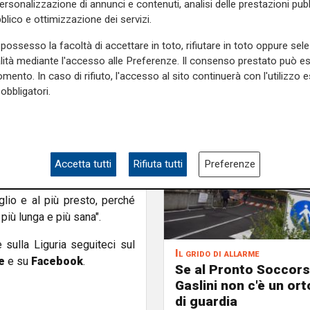
personalizzazione di annunci e contenuti, analisi delle prestazioni pubbl
eramente a questo tema, "la
blico e ottimizzazione dei servizi.
i malattie croniche, risulta
 della Salute -. Per questa
possesso la facoltà di accettare in toto, rifiutare in toto oppure sele
zionale dell'aderenza: per
alità mediante l'accesso alle Preferenze. Il consenso prestato può 
Istituzioni della necessità di
mento. In caso di rifiuto, l'accesso al sito continuerà con l'utilizzo e
obbligatori.
videnziato e spinto ad
assicurare la
continuità
itale i medici clinici possono
Accetta tutti
Rifiuta tutti
Preferenze
nti, garantendo prestazioni a
e telemonitoraggio. Strumenti
lio e al più presto, perché
più lunga e più sana".
e sulla Liguria seguiteci sul
Il grido di allarme
e
e su
Facebook
.
Se al Pronto Soccors
Gaslini non c'è un or
di guardia