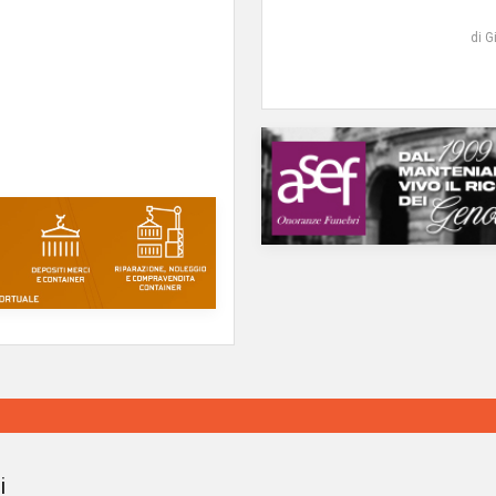
di G
i