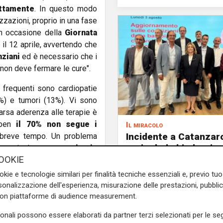
ttamente
. In questo modo
izzazioni, proprio in una fase
 in occasione della
Giornata
 il 12 aprile, avvertendo che
nziani
ed è necessario che i
non deve fermare le cure".
ù frequenti sono cardiopatie
0%) e tumori (13%). Vi sono
carsa aderenza alle terapie è
, ben
il 70% non segue i
Il miracolo
Incidente a Catanzaro
breve tempo. Un problema
pericolo la bimba ric
, particolarmente
acuita in
al Gaslini: "Nessun d
OOKIE
cata adesione alle terapie
neurologico né motor
o in una fase critica per il
okie e tecnologie similari per finalità tecniche essenziali e, previo t
ata dal COVID-19.
onalizzazione dell'esperienza, misurazione delle prestazioni, pubblic
con piattaforme di audience measurement.
ell'aderenza alla terapia
,
sonali possono essere elaborati da partner terzi selezionati per le seg
rapia (CIAT). In un report