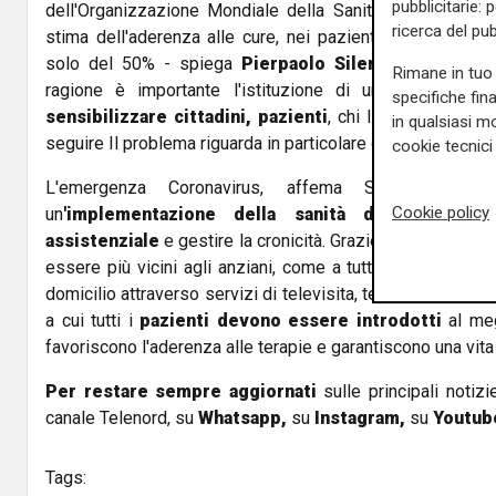
pubblicitarie: 
dell'Organizzazione Mondiale della Sanità dedicato int
ricerca del pub
stima dell'aderenza alle cure, nei pazienti che soffrono d
solo del 50% - spiega
Pierpaolo Sileri
, Viceministro
Rimane in tuo 
ragione è importante l'istituzione di una Giornata Na
specifiche fin
sensibilizzare cittadini, pazienti
, chi li assiste e le 
in qualsiasi mo
seguire Il problema riguarda in particolare gli anziani.
cookie tecnici 
L'emergenza Coronavirus, affema Sileri, "ha e
Cookie policy
un
'implementazione della sanità digitale
, per 
assistenziale
e gestire la cronicità. Grazie alla sanità dig
essere più vicini agli anziani, come a tutti gli altri pazie
domicilio attraverso servizi di televisita, teleassistenza 
a cui tutti i
pazienti devono essere introdotti
al meg
favoriscono l'aderenza alle terapie e garantiscono una vita 
Per restare sempre aggiornati
sulle principali notizi
canale Telenord, su
Whatsapp,
su
Instagram
,
su
Youtub
Tags: