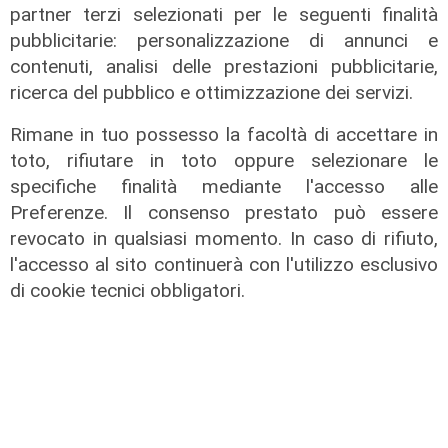
partner terzi selezionati per le seguenti finalità
pubblicitarie: personalizzazione di annunci e
contenuti, analisi delle prestazioni pubblicitarie,
ricerca del pubblico e ottimizzazione dei servizi.
Le temperature
Rimane in tuo possesso la facoltà di accettare in
Genova, caldo torrido: bollino rosso
toto, rifiutare in toto oppure selezionare le
anche lunedì
specifiche finalità mediante l'accesso alle
08/08/2026
Preferenze. Il consenso prestato può essere
di c.b.
revocato in qualsiasi momento. In caso di rifiuto,
l'accesso al sito continuerà con l'utilizzo esclusivo
di cookie tecnici obbligatori.