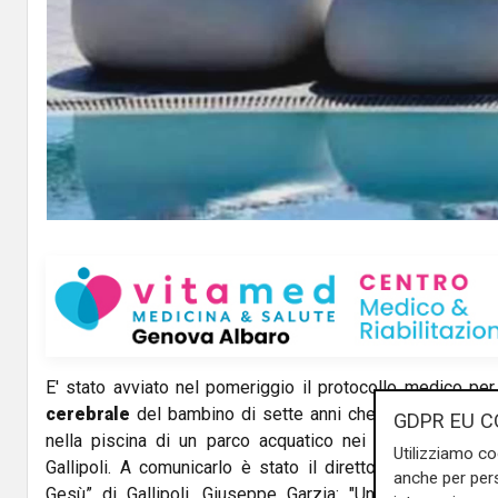
E' stato avviato nel pomeriggio il protocollo medico pe
cerebrale
del bambino di sette anni che ieri mattina è
GDPR EU C
nella piscina di un parco acquatico nei pressi di Rivab
Utilizziamo co
Gallipoli. A comunicarlo è stato il direttore sanitario d
anche per pers
Gesù” di Gallipoli, Giuseppe Garzia: "Un collegio med