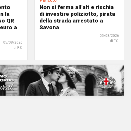
Pericolo
onto
Non si ferma all'alt e rischia
n la
di investire poliziotto, pirata
lso QR
della strada arrestato a
 euro a
Savona
05/08/2026
di F.S.
05/08/2026
di F.S.