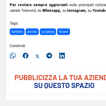
Per restare sempre aggiornati
sulle principali notizi
canale Telenord, su
Whatsapp,
su
Instagram
,
su
Youtub
Tags:
bambino
piscina
La spezia
tricase
Condividi: