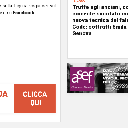
Il caso
e sulla Liguria seguiteci sul
Truffe agli anziani, c
e
e su
Facebook
.
corrente svuotato co
nuova tecnica del fa
Code: sottratti 5mila
Genova