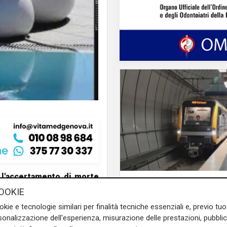
r
l'accertamento di morte
Caos
 caduto senza saper nuotare
OOKIE
Fumo nero dalla staz
ella, a pochi chilometri da
metropolitana di Din
okie e tecnologie similari per finalità tecniche essenziali e, previo t
ell’ospedale “Sacro Cuore di
vigili del fuoco doma
onalizzazione dell'esperienza, misurazione delle prestazioni, pubblic
ico monitorerà per sei ore