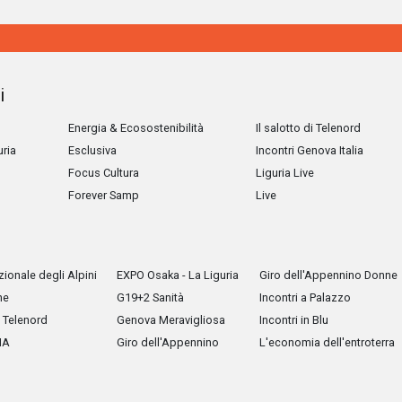
i
Energia & Ecosostenibilità
Il salotto di Telenord
uria
Esclusiva
Incontri Genova Italia
Focus Cultura
Liguria Live
Forever Samp
Live
ionale degli Alpini
EXPO Osaka - La Liguria
Giro dell'Appennino Donne
he
G19+2 Sanità
Incontri a Palazzo
Telenord
Genova Meravigliosa
Incontri in Blu
IA
Giro dell'Appennino
L'economia dell'entroterra