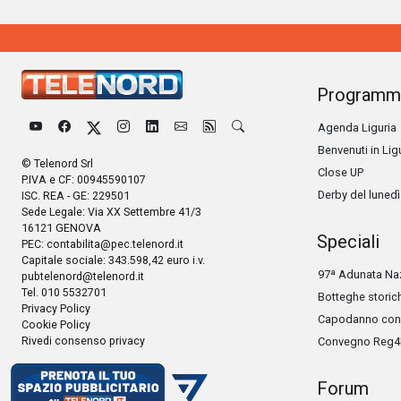
Programm
Agenda Liguria
Benvenuti in Lig
© Telenord Srl
Close UP
P.IVA e CF: 00945590107
Derby del lunedì
ISC. REA - GE: 229501
Sede Legale: Via XX Settembre 41/3
16121 GENOVA
Speciali
PEC:
contabilita@pec.telenord.it
Capitale sociale: 343.598,42 euro i.v.
97ª Adunata Naz
pubtelenord@telenord.it
Tel. 010 5532701
Botteghe storic
Privacy Policy
Capodanno con 
Cookie Policy
Rivedi consenso privacy
Convegno Reg4
Forum