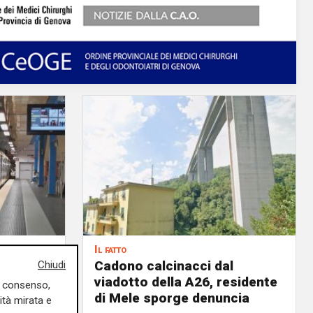
Il fatto
ione
Cadono calcinacci dal
Chiudi
egro,
viadotto della A26, residente
uo consenso,
no
di Mele sporge denuncia
ità mirata e