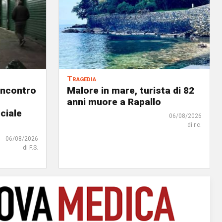
Tragedia
incontro
Malore in mare, turista di 82
anni muore a Rapallo
ciale
06/08/2026
di r.c.
06/08/2026
di F.S.