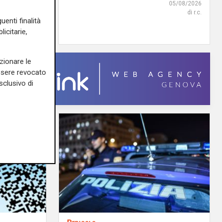
05/08/2026
di r.c.
06/08/2026
uenti finalità
di F.S.
icitarie,
zionare le
essere revocato
sclusivo di