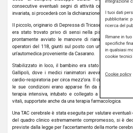
integrazione 
consecutive eventuali segni di attività cerebrale. Se la
I tuoi dati per
invariata, si procederà con la dichiarazione di morte clinica"
pubblicitarie: 
Il piccolo, originario di Depressa di Tricase e
residente c
ricerca del pub
era stato trovato privo di sensi nella piscina da un bag
Rimane in tuo 
prontamente avviato le manovre di rianimazione. Subito
specifiche fin
operatori del 118, giunti sul posto con un’ambulanza del
in qualsiasi mo
un’automedica proveniente da Casarano.
cookie tecnici 
Stabilizzato in loco, il bambino era stato trasportato in 
Gallipoli, dove i medici rianimatori avevano proseguito
Cookie policy
cardio-respiratoria per circa mezz’ora. Il cuore del piccol
le sue condizioni erano apparse fin da subito critiche. 
terapia intensiva, intubato e collegato a macchinari ch
vitali, supportate anche da una terapia farmacologica.
Una TAC cerebrale è stata eseguita per valutare eventuali d
del quadro clinico estremamente compromesso, si è deci
previste dalla legge per l’accertamento della morte cerebr