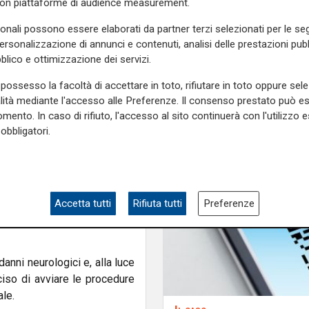
principio di incendio
con piattaforme di audience measurement.
 situazione dovesse restare
sonali possono essere elaborati da partner terzi selezionati per le seg
.
personalizzazione di annunci e contenuti, analisi delle prestazioni pubbl
on la famiglia a La Spezia
,
blico e ottimizzazione dei servizi.
nino della struttura, che ha
possesso la facoltà di accettare in toto, rifiutare in toto oppure sele
 dopo sono intervenuti gli
alità mediante l'accesso alle Preferenze. Il consenso prestato può 
la postazione ospedaliera e
mento. In caso di rifiuto, l'accesso al sito continuerà con l'utilizzo e
obbligatori.
codice rosso all’ospedale di
 le manovre di rianimazione
o aveva ripreso a battere, ma
Attualmente è ricoverato in
Accetta tutti
Rifiuta tutti
Preferenze
e ne mantengono le funzioni
anni neurologici e, alla luce
so di avviare le procedure
ale.