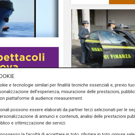
L'intervento
OOKIE
Principe, individuato
okie e tecnologie similari per finalità tecniche essenziali e, previo t
oordinamento del soccorso
borse contraffatte, 
onalizzazione dell'esperienza, misurazione delle prestazioni, pubblic
 per lo sbarco delle dieci
di lanciarsi nel vuoto
con piattaforme di audience measurement.
he sarebbe dovuta andare a
sonali possono essere elaborati da partner terzi selezionati per le seg
personalizzazione di annunci e contenuti, analisi delle prestazioni pubbl
ni scorsi.
blico e ottimizzazione dei servizi.
i sono le condizioni idonee
possesso la facoltà di accettare in toto, rifiutare in toto oppure sele