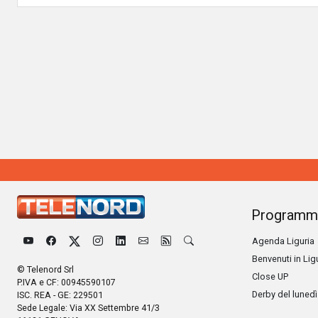
Programm
Agenda Liguria
Benvenuti in Lig
© Telenord Srl
Close UP
P.IVA e CF: 00945590107
Derby del lunedì
ISC. REA - GE: 229501
Sede Legale: Via XX Settembre 41/3