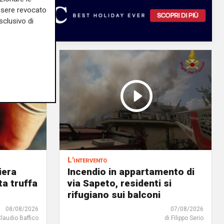
essere revocato
sclusivo di
L'intervento
iera
Incendio in appartamento di
ta truffa
via Sapeto, residenti si
rifugiano sui balconi
08/08/2026
07/08/2026
Claudio Baffico
di Filippo Serio