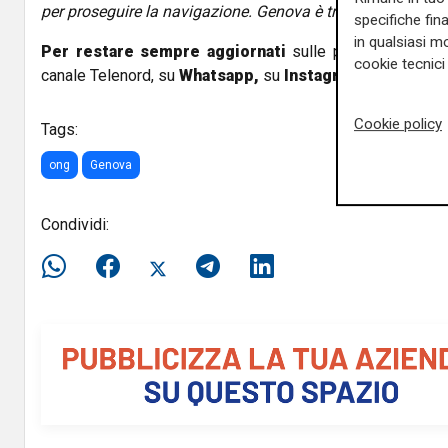
per proseguire la navigazione. Genova è troppo lontana"
, 
specifiche fin
in qualsiasi mo
Per restare sempre aggiornati
sulle principali notizi
cookie tecnici 
canale Telenord, su
Whatsapp,
su
Instagram
,
su
Youtub
Cookie policy
Tags:
ong
Genova
Condividi: