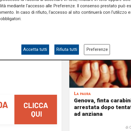
conclude la Ong.
alità mediante l'accesso alle Preferenze. Il consenso prestato può 
mento. In caso di rifiuto, l'accesso al sito continuerà con l'utilizzo e
e sulla Liguria seguiteci sul
obbligatori.
e
e su
Facebook
.
Accetta tutti
Rifiuta tutti
Preferenze
La paura
Genova, finta carabin
arrestata dopo tenta
ad anziana
di 