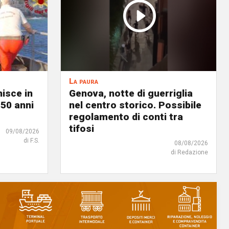
La paura
nisce in
Genova, notte di guerriglia
 50 anni
nel centro storico. Possibile
regolamento di conti tra
tifosi
09/08/2026
di F.S.
08/08/2026
di Redazione