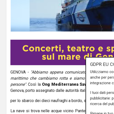
GDPR EU C
Utilizziamo co
GENOVA -
"Abbiamo appena comunicato al Centro di c
anche per pers
marittimo che cambiamo rotta e siamo diretti a Trapani
integrazione 
persone"
. Così la
Ong Mediterranea Saving Humans
c
Genova, porto assegnato dalle autorità italiane
I tuoi dati per
pubblicitarie: 
per lo sbarco dei dieci naufraghi a bordo, soccorsi nei gior
ricerca del pub
La nave si trova nelle acque vicino Pantelleria, ma
"non c
Rimane in tuo 