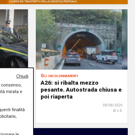
Gli incolonnamenti
Chiudi
 con
A26: si ribalta mezzo
uo consenso,
minaccia
pesante. Autostrada chiusa e
ità mirata e
poi riaperta
08/08/2026
08/08/2026
uenti finalità
di c.b.
di c.b.
icitarie,
zionare le